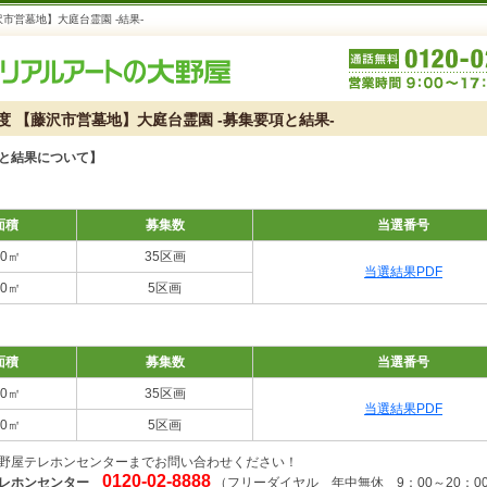
沢市営墓地】大庭台霊園 -結果-
度 【藤沢市営墓地】大庭台霊園 -募集要項と結果-
と結果について】
面積
募集数
当選番号
.0㎡
35区画
当選結果PDF
.0㎡
5区画
面積
募集数
当選番号
.0㎡
35区画
当選結果PDF
.0㎡
5区画
野屋テレホンセンターまでお問い合わせください！
0120-02-8888
レホンセンター
（フリーダイヤル 年中無休 9：00～20：0