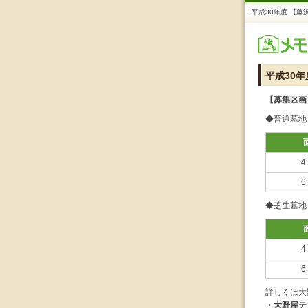
平成30年度 【藤
平成30年
【募集区画
◆普通墓地
4
6
◆芝生墓地
4
6
詳しくは大
・大野屋テ