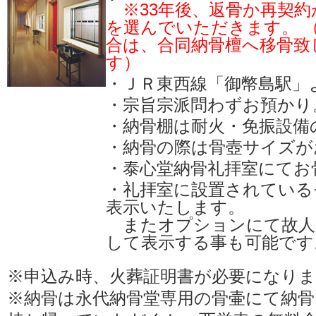
※33年後、返骨か再契
を選んでいただきます。 
合は、合同納骨檀へ移骨致
す）
・ＪＲ東西線「御幣島駅」
・宗旨宗派問わずお預かり
・納骨棚は耐火・免振設備
・納骨の際は骨壺サイズが
・泰心堂納骨礼拝室にてお
・礼拝室に設置されている
表示いたします。
またオプションにて故人
して表示する事も可能です
※申込み時、火葬証明書が必要になり
※納骨は永代納骨堂専用の骨壷にて納