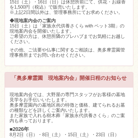
15日（土）・16日（日）は休憩所前にて、供花・お線香
を1,500円（税込）で販売いたします。
※上記2日間以外は、管理事務所にてお求めください。
◆現地案内会のご案内
15日（土）は「家族永代供養さくら with ペット3期」の
現地案内会を開催いたします。
ご希望の方は、休憩所隣のプレハブまでお気軽にお越し
ください。
その他、ご法要や仏事に関するご相談は、奥多摩霊園管
理事務所までお問い合わせください。
「奥多摩霊園 現地案内会」開催日程のお知らせ
現地案内会では、大野屋の専門スタッフがお客様の墓地
見学をお手伝いいたします。
奥多摩霊園内の墓地区画の特徴と価格、建てられるお墓
の種類などを詳しくご案内いたします。
また家族で入れる樹木葬「家族永代供養さくら」のご案
内も承っております。
■2026年
8月2日（日）・8日（土）・15日（土）・23日（日）