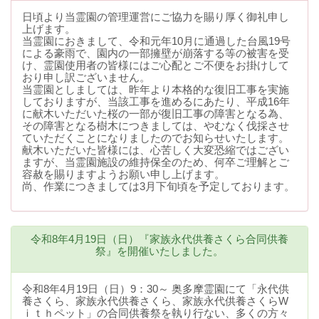
日頃より当霊園の管理運営にご協力を賜り厚く御礼申し
上げます。
当霊園におきまして、令和元年10月に通過した台風19号
による豪雨で、園内の一部擁壁が崩落する等の被害を受
け、霊園使用者の皆様にはご心配とご不便をお掛けして
おり申し訳ございません。
当霊園としましては、昨年より本格的な復旧工事を実施
しておりますが、当該工事を進めるにあたり、平成16年
に献木いただいた桜の一部が復旧工事の障害となる為、
その障害となる樹木につきましては、やむなく伐採させ
ていただくことになりましたのでお知らせいたします。
献木いただいた皆様には、心苦しく大変恐縮ではござい
ますが、当霊園施設の維持保全のため、何卒ご理解とご
容赦を賜りますようお願い申し上げます。
尚、作業につきましては3月下旬頃を予定しております。
令和8年4月19日（日）『家族永代供養さくら合同供養
祭』を開催いたしました。
令和8年4月19日（日）9：30～ 奥多摩霊園にて「永代供
養さくら、家族永代供養さくら、家族永代供養さくらW
ｉｔｈペット」の合同供養祭を執り行ない、多くの方々