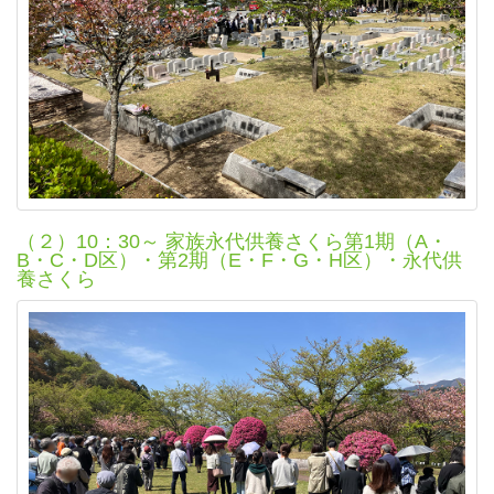
（２）10：30～ 家族永代供養さくら第1期（A・
B・C・D区）・第2期（E・F・G・H区）・永代供
養さくら