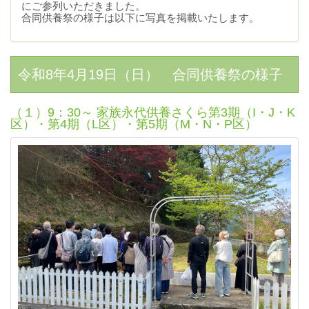
にご参列いただきました。
合同供養祭の様子は以下に写真を掲載いたします。
令和8年4月19日（日） 合同供養祭の様子
（１）9：30～ 家族永代供養さくら第3期（I・J・K
区）・第4期（L区）・第5期（M・N・P区）