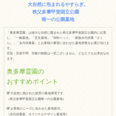
大自然に包まれるやすらぎ。
秩父多摩甲斐国立公園
唯一の公園墓地
「奥多摩霊園」は雄大な自然に囲まれた秩父多摩甲斐国立公園内に位置
し、「一般墓地」「芝生墓地」「Withペット」「家族永代供養『さく
ら』」「永代供養墓」とお客様の要望に合わせた墓地形態をお選び頂けま
す。
宗旨・宗派不問 宗教の制限は一切ございません。どなたでもお求めなれ
ます。
奥多摩霊園の
おすすめポイント
大自然に抱かれた絶景の墓地環境です。
（秩父多摩甲斐国立公園唯一の公園墓地）
お客様のニーズに合わせた墓地形式。
（永代供養墓、オリジナルデザイン墓地等）