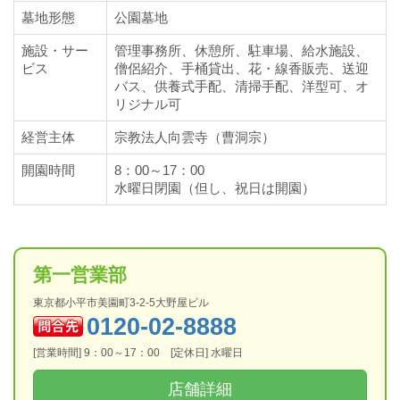
墓地形態
公園墓地
施設・サー
管理事務所、休憩所、駐車場、給水施設、
ビス
僧侶紹介、手桶貸出、花・線香販売、送迎
バス、供養式手配、清掃手配、洋型可、オ
リジナル可
経営主体
宗教法人向雲寺（曹洞宗）
開園時間
8：00～17：00
水曜日閉園（但し、祝日は開園）
第一営業部
東京都小平市美園町3-2-5大野屋ビル
0120-02-8888
[営業時間] 9：00～17：00 [定休日] 水曜日
店舗詳細