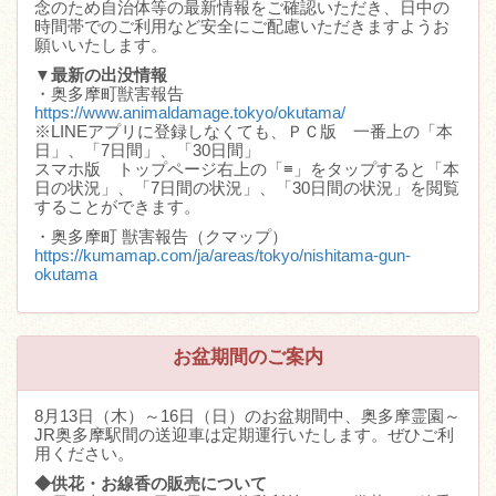
念のため自治体等の最新情報をご確認いただき、日中の
時間帯でのご利用など安全にご配慮いただきますようお
願いいたします。
▼最新の出没情報
・奥多摩町獣害報告
https://www.animaldamage.tokyo/okutama/
※LINEアプリに登録しなくても、ＰＣ版 一番上の「本
日」、「7日間」、「30日間」
スマホ版 トップページ右上の「≡」をタップすると「本
日の状況」、「7日間の状況」、「30日間の状況」を閲覧
することができます。
・奥多摩町 獣害報告（クマップ）
https://kumamap.com/ja/areas/tokyo/nishitama-gun-
okutama
お盆期間のご案内
8月13日（木）～16日（日）のお盆期間中、奥多摩霊園～
JR奥多摩駅間の送迎車は定期運行いたします。ぜひご利
用ください。
◆供花・お線香の販売について