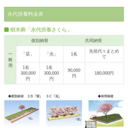
永代供養料金表
樹木葬「永代供養さくら」
個別納骨
共同納骨
先祖代々まとめ
一
「栞」
「光」
1名
て
般
用
1名
1名
90,000
300,000
300,000
180,000円
円
円
円