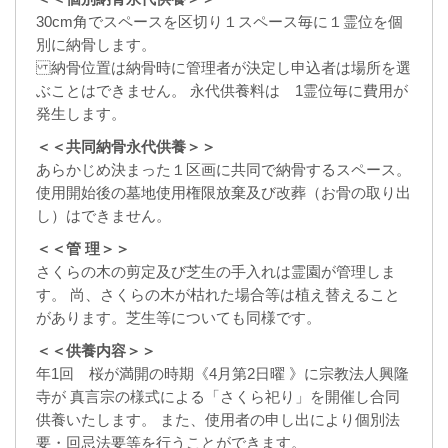
30cm角でスペースを区切り１スペース毎に１霊位を個
別に納骨します。
納骨位置は納骨時に管理者が決定し申込者は場所を選
ぶことはできません。 永代供養料は 1霊位毎に費用が
発生します。
＜＜共同納骨永代供養＞＞
あらかじめ決まった１区画に共同で納骨するスペース。
使用開始後の墓地使用権限放棄及び改葬（お骨の取り出
し）はできません。
＜＜管 理＞＞
さくらの木の剪定及び芝生の手入れは霊園が管理しま
す。 尚、さくらの木が枯れた場合等は植え替えること
があります。芝生等についても同様です。
＜＜供養内容＞＞
年1回 桜が満開の時期《4月第2日曜 》に宗教法人興隆
寺が 真言宗の様式による「さくら祀り」を開催し合同
供養いたします。 また、使用者の申し出により個別法
要・回忌法要等を行うことができます。