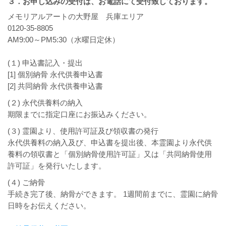
３．お申し込みの受付は、お電話にて受付致しております。
メモリアルアートの大野屋 兵庫エリア
0120-35-8805
AM9:00～PM5:30（水曜日定休）
(１) 申込書記入・提出
[1] 個別納骨 永代供養申込書
[2] 共同納骨 永代供養申込書
(２) 永代供養料の納入
期限までに指定口座にお振込みください。
(３) 霊園より、使用許可証及び領収書の発行
永代供養料の納入及び、申込書を提出後、本霊園より永代供
養料の領収書と「個別納骨使用許可証」又は「共同納骨使用
許可証」を発行いたします。
(４) ご納骨
手続き完了後、納骨ができます。 1週間前までに、霊園に納骨
日時をお伝えください。