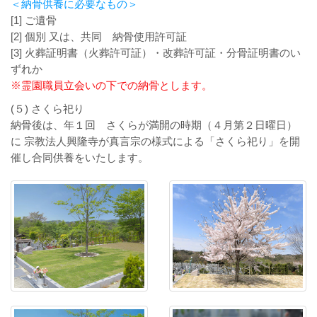
＜納骨供養に必要なもの＞
[1] ご遺骨
[2] 個別 又は、共同 納骨使用許可証
[3] 火葬証明書（火葬許可証）・改葬許可証・分骨証明書のい
ずれか
※霊園職員立会いの下での納骨とします。
(５) さくら祀り
納骨後は、年１回 さくらが満開の時期（４月第２日曜日）
に 宗教法人興隆寺が真言宗の様式による「さくら祀り」を開
催し合同供養をいたします。