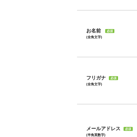
お名前
必須
(全角文字)
フリガナ
必須
(全角文字)
メールアドレス
必須
(半角英数字)