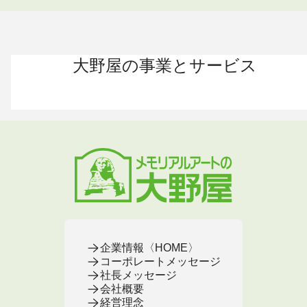
大野屋の事業とサービス
お葬式 〈HOME〉
お墓・墓地 〈HOME〉
お仏壇 〈HOME〉
手元供養 〈HOME〉
終活・相続 〈HOME〉
お葬式・葬儀
お墓・墓地
お仏壇
手元供養
終活・相続
お葬式がはじめての方へ
これからお墓をお考えの方へ
お仏壇カタログ
遺骨ペンダント
相続
大野屋の特徴・選ばれる理由
すでにお墓をお持ちの方へ
お仏壇のサービス
遺骨リング
生前・遺品整理
地域から葬儀場を探す
墓じまいをお考えの方へ
店舗・通販サイト
遺骨ブレスレット
葬儀費用
お葬式プラン・費用
大野屋が選ばれる理由
お仏壇のFAQ
ブローチ
墓じまい
お葬式・葬儀
お墓・墓地
お仏壇
手元供養
終活・相続
事前相談とサポート
お墓のFAQ
お仏壇の基本知識
ミニ骨壺
仏壇じまい
終活セミナー・イベント
お墓の相談窓口
ステージ
医療・介護
お葬式のFAQ
お客様の声
取扱店舗
お葬式の相談窓口
お墓の基本知識
お客様の声
お客様の声
お葬式の基本知識
企業情報〈HOME〉
コーポレートメッセージ
社長メッセージ
会社概要
経営理念