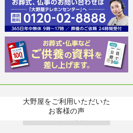
大野屋をご利用いただいた
お葬式
お墓
お仏壇
手元供養
お客様の声
終活・相続
会員サービス