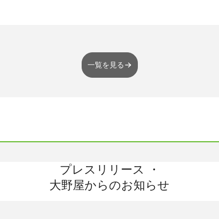
お墓（関西）
お葬式
お仏壇
手元供養
一覧を見る
プレスリリース
・
すべて
お知らせ
プレスリリース＆ニュースレター
大野屋からのお知らせ
採用情報