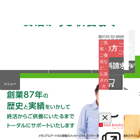
お葬式
お墓
お仏壇
ご危
ご危篤
お急ぎの方
篤・
ご搬送
ご搬
手元供養
終活・相続
会員サービス
送な
資料請求
オンラインストア
企業情報
お問い合わせ
ど、
お急
ぎの
メニュー
方