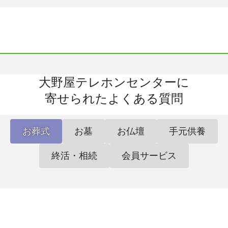
大野屋テレホンセンターに
お葬式・お墓・お仏壇・弔辞マナーのエキスパートである
経験豊かな大野屋の仏事アドバイザーが解説します。
寄せられたよくある質問
お葬式
お墓
お仏壇
手元供養
終活・相続
会員サービス