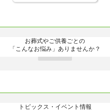
終活
お葬式
お仏壇
手元供養
お墓
相続
遺品整理
法事
もしも会員
「もしも」の時の費用面での割引特典はもちろん、さまざまな
会員サービス
入会金・年会費：0円
お葬式やご供養ごとの
お葬式
お墓
お仏壇
手元供養
「こんなお悩み」ありませんか？
終活・相続
トピックス・イベント情報
すべて
イベント
相談会
お墓（関東）