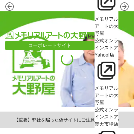
メモリアル
アートの大
野屋
公式オンラ
コーポレートサイト
インストア
Yahoo!店
メモリアル
アートの大
野屋
公式オンラ
インストア
【重要】弊社を騙った偽サイトにご注意ください
楽天市場店