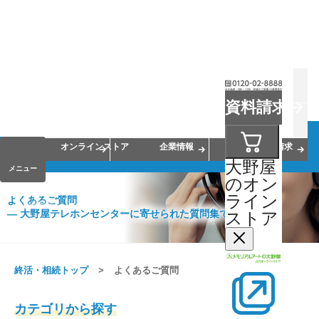
お葬式
お墓
お仏壇
資料請求
手元供養
終活・相続
会員サービス
オンラインストア
企業情報
資料請求
大野屋
メニュー
のオン
ライン
よくあるご質問
― 大野屋テレホンセンターに寄せられた質問集です。
ストア
終活・相続トップ
よくあるご質問
カテゴリから探す