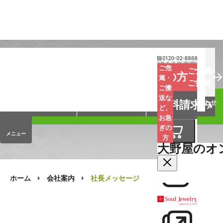
お葬式
お墓
お仏壇
ご危
ご危篤
お急ぎの方
篤・
ご搬送
ご搬
手元供養
終活・相続
会員サービス
送な
資料請求
オンラインストア
企業情報
お問い合わせ
ど、
お急
ぎの
メニュー
方
大野屋のオ
ホーム
会社案内
社長メッセージ