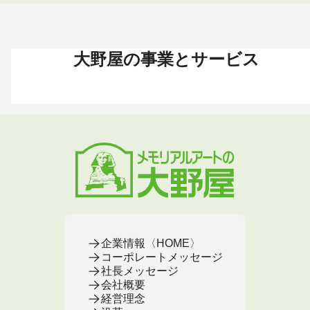
大野屋の事業とサービス
お葬式 〈HOME〉
お墓・墓地 〈HOME〉
お仏壇 〈HOME〉
手元供養 〈HOME〉
終活・相続 〈HOME〉
お葬式・葬儀
お墓・墓地
お仏壇
手元供養
終活・相続
お葬式がはじめての方へ
これからお墓をお考えの方へ
お仏壇カタログ
遺骨ペンダント
相続
大野屋の特徴・選ばれる理由
すでにお墓をお持ちの方へ
お仏壇のサービス
遺骨リング
生前・遺品整理
地域から葬儀場を探す
墓じまいをお考えの方へ
店舗・通販サイト
遺骨ブレスレット
葬儀費用
お葬式プラン・費用
大野屋が選ばれる理由
お仏壇のFAQ
ブローチ
墓じまい
お葬式・葬儀
お墓・墓地
お仏壇
手元供養
終活・相続
事前相談とサポート
お墓のFAQ
お仏壇の基本知識
ミニ骨壺
仏壇じまい
終活セミナー・イベント
お墓の相談窓口
ステージ
医療・介護
お葬式のFAQ
お客様の声
取扱店舗
お葬式の相談窓口
お墓の基本知識
お客様の声
お客様の声
お葬式の基本知識
企業情報〈HOME〉
コーポレートメッセージ
社長メッセージ
会社概要
経営理念