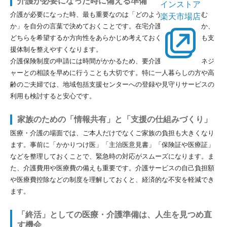
介護が必要になった時に備える準備
インストア
介護が必要になった時、最も重要なのは「どのような暮らしを望む
楽天市場店
か」を自分の言葉で決めておくことです。在宅介護か施設の介護か、
どちらを希望するか方向性をあらかじめ考えておくことで、家族も支
援体制を整えやすくなります。
介護保険制度の申請には時間がかかるため、要介護認定やケアマネジ
ャーとの相談を早めに行うことも大切です。特に一人暮らしの方や高
齢のご夫婦では、地域包括支援センターへの登録や見守りサービスの
利用も検討すると安心です。
家族のための「情報共有」と「支援の仕組みづくり」
医療・介護の場面では、ご本人だけでなくご家族の負担も大きくなり
ます。事前に「かかりつけ医」「主治医意見書」「保険証や医療証」
などを整理しておくことで、緊急時の対応がスムーズになります。ま
た、介護費用や医療費の備えも重要です。介護サービスの自己負担額
や医療費控除などの制度を理解しておくと、経済的な不安を軽減でき
ます。
「終活」としての医療・介護準備は、人生を見つめ直
す機会