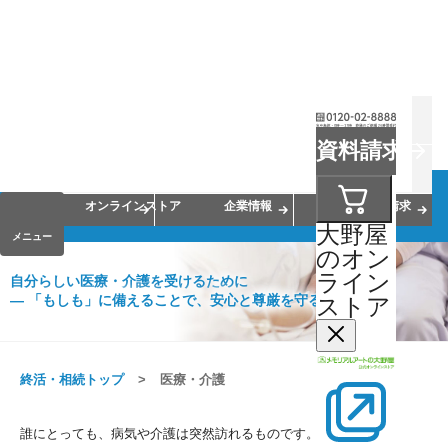
お葬式
お墓
お仏壇
資料請求
手元供養
終活・相続
会員サービス
オンラインストア
企業情報
資料請求
大野屋
メニュー
のオン
ライン
自分らしい医療・介護を受けるために
― 「もしも」に備えることで、安心と尊厳を守る
ストア
終活・相続トップ
医療・介護
誰にとっても、病気や介護は突然訪れるものです。