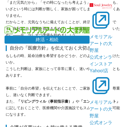
「まだ元気だから」「その時になったら考えよう」と思っていても、
いざという時には判断が難しく、家族が困ってしまうことも少なくあ
りません。
だからこそ、元気なうちに備えておくことが、終活の大切な一歩で
す。自分らしい最期を迎えるために、そして家族に迷いを残さないた
めに――今、少しずつ準備を始めましょう。
メモリアル
終活・相続
アートの大
自分の「医療方針」を伝えておく大切さ
野屋
もしもの時、延命治療を希望するかどうか、どのような医療を受けた
公式オンラ
いか。
インストア
こうした判断は、家族にとって非常に重く、迷いや後悔を生むことも
Yahoo!店
あります。
事前に「自分の希望」を伝えておくことで、ご家族はその意思を尊重
し、迷いなく判断できます。
また、
「リビングウィル（事前指示書）」
や
「エンディングノート」
メモリアル
に記しておくことで、医療機関や介護施設でもスムーズに対応が可能
アートの大
になります。
野屋
公式オンラ