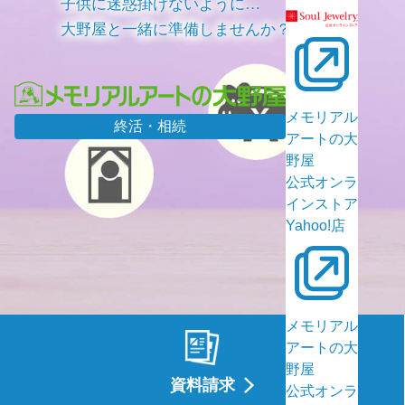
子供に迷惑掛けないように…
大野屋と一緒に準備しませんか？
メモリアル
終活・相続
アートの大
野屋
公式オンラ
インストア
Yahoo!店
メモリアル
アートの大
野屋
資料請求
公式オンラ