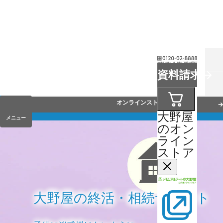
お葬式
資料請求
手元供養
オンラインストア
大野屋
メニュー
のオン
ライン
ストア
大野屋の終活・相続サポート