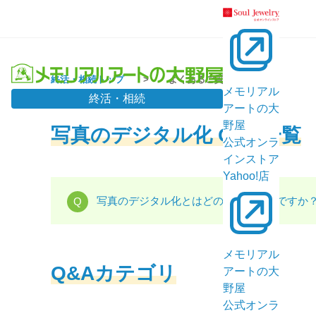
終活・相続トップ
よくあるご質問
メモリアル
終活・相続
アートの大
野屋
写真のデジタル化 Q&A一覧
公式オンラ
インストア
Yahoo!店
写真のデジタル化とはどのようなことですか
メモリアル
Q&Aカテゴリ
アートの大
野屋
公式オンラ