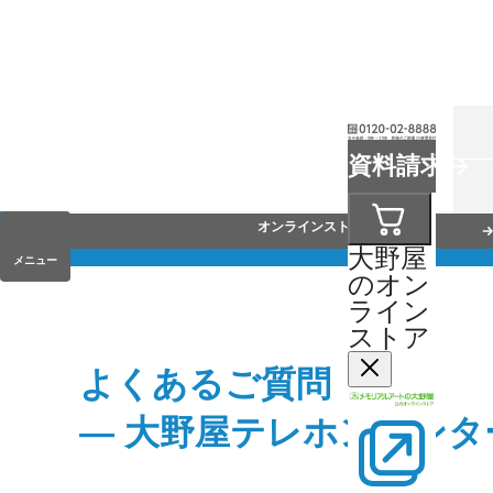
お葬式
資料請求
手元供養
オンラインストア
大野屋
メニュー
のオン
ライン
ストア
よくあるご質問
― 大野屋テレホンセン