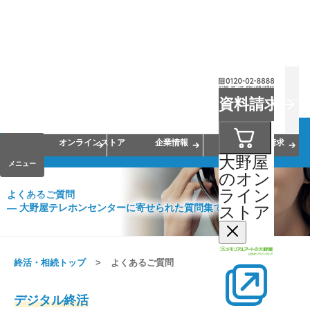
お葬式
お墓
お仏壇
資料請求
手元供養
終活・相続
会員サービス
オンラインストア
企業情報
資料請求
大野屋
メニュー
のオン
ライン
よくあるご質問
― 大野屋テレホンセンターに寄せられた質問集です。
ストア
終活・相続トップ
よくあるご質問
デジタル終活