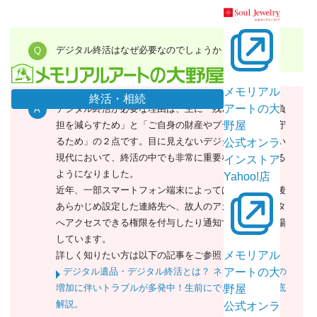
デジタル終活はなぜ必要なのでしょうか？
メモリアル
終活・相続
アートの大
デジタル終活が必要な理由は、主に「残された家族の負
担を減らすため」と「ご自身の財産やプライバシーを守
野屋
るため」の２点です。目に見えないデジタル情報が多い
公式オンラ
現代において、終活の中でも非常に重要な位置を占める
インストア
ようになりました。
Yahoo!店
近年、一部スマートフォン端末によっては本人の逝去後
あらかじめ設定した連絡先へ、故人のアカウントデータ
へアクセスできる権限を付与したり通知する手段も登場
しています。
メモリアル
詳しく知りたい方は以下の記事をご参照ください。
デジタル遺品・デジタル終活とは？ ネットユーザーの
アートの大
増加に伴いトラブルが多発中！生前にできる対策を徹底
野屋
解説。
公式オンラ