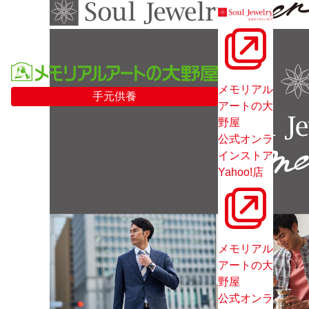
メモリアル
手元供養
アートの大
野屋
公式オンラ
インストア
Yahoo!店
メモリアル
アートの大
野屋
公式オンラ