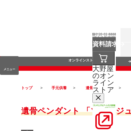
お葬式
資料請求
手元供養
オンラインストア
大野屋
メニュー
のオン
ライン
ストア
トップ
手元供養
遺骨ペンダント
遺骨ペンダント 「ソウルジ