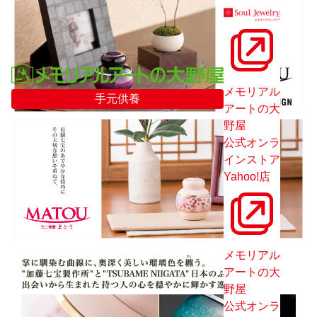
メモリアル
手元供養
アートの大
野屋
公式オンラ
インストア
Yahoo!店
メモリアル
アートの大
野屋
公式オンラ