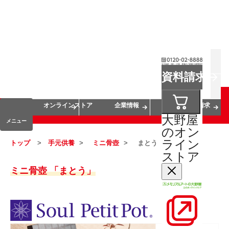
お葬式
お墓
お仏壇
資料請求
手元供養
終活・相続
会員サービス
オンラインストア
企業情報
資料請求
大野屋
メニュー
のオン
ライン
トップ
手元供養
ミニ骨壺
まとう
ストア
ミニ骨壺 「まとう」