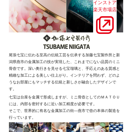
インストア
楽天市場店
尾張七宝に伝わる至高の伝統工芸を伝承する加藤七宝製作所と新
潟県燕市の金属加工の技が実現した、これまでにない品質のミニ
骨壺です。深い奥行きを見せる七宝瑠璃と、手応えのある質感と
精緻な加工による美しい仕上がり。インテリアを問わず、どのよ
うなお部屋にもマッチする伝統と新しさが融合したデザインで
す。
七宝は台座を金属で形成しますが、ミニ骨壺としてのＭＡＴＯＵ
には、内部を密封するに近い加工精度が必要です。
そこで、世界的に有名な金属加工の街―燕市で壺の本体の製造を
行っています。