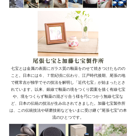
七宝とは金属の表面にガラス質の釉薬をのせて焼きつけたものの
こと。日本には６、７世紀頃に伝わり、江戸時代後期、尾張の地
で梶常吉が独学でその技法を解明し「近代七宝」が始まったとさ
れています。以来、銀線で釉薬の境をつくり図案を描く有線七宝
や、境をつくらず釉薬の混ざり合う様を巧につかう無線七宝な
ど、日本の伝統の技法が生み出されてきました。加藤七宝製作所
は、この伝統技法や研磨技術などをいまに受け継ぐ"尾張七宝"の本
流のひとつです。