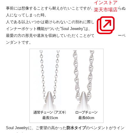
インストア
事前には想像することすら耐えがたいことですが、最愛の人が帰らぬ
楽天市場店
人になってしまった時。
人である以上いつかは避けられないこの別れに際して、
インナーポケット機能がついた”Soul Jewelry”は、
最愛の方の形見や遺灰を収納していただくことができるジュエリーペ
ンダントです。
Soul Jewelryに、ご要望の高かった
防水タイプ
のペンダントがライン