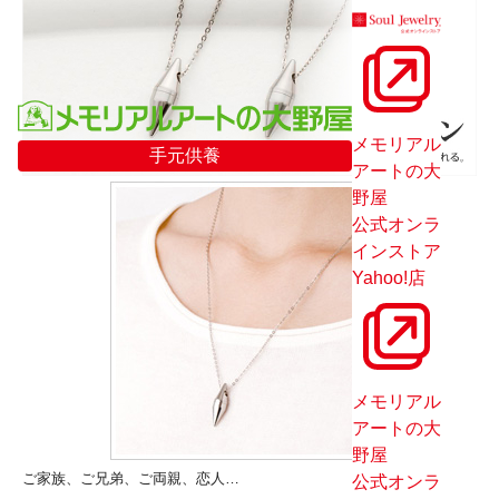
メモリアル
手元供養
アートの大
野屋
公式オンラ
インストア
Yahoo!店
メモリアル
アートの大
野屋
ご家族、ご兄弟、ご両親、恋人…
公式オンラ