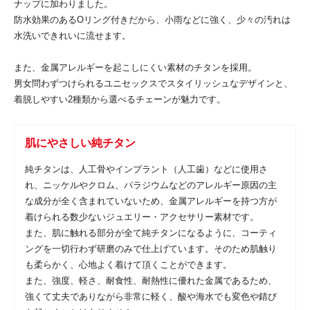
ナップに加わりました。
防水効果のあるOリング付きだから、小雨などに強く、少々の汚れは
水洗いできれいに流せます。
また、金属アレルギーを起こしにくい素材のチタンを採用。
男女問わずつけられるユニセックスでスタイリッシュなデザインと、
着脱しやすい2種類から選べるチェーンが魅力です。
肌にやさしい純チタン
純チタンは、人工骨やインプラント（人工歯）などに使用さ
れ、ニッケルやクロム、パラジウムなどのアレルギー原因の主
な成分が全く含まれていないため、金属アレルギーを持つ方が
着けられる数少ないジュエリー・アクセサリー素材です。
また、肌に触れる部分が全て純チタンになるように、コーティ
ングを一切行わず研磨のみで仕上げています。そのため肌触り
も柔らかく、心地よく着けて頂くことができます。
また、強度、軽さ、耐食性、耐熱性に優れた金属であるため、
強くて丈夫でありながら非常に軽く、酸や海水でも変色や錆び