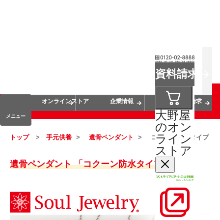
お葬式
お墓
お仏壇
資料請求
手元供養
終活・相続
会員サービス
オンラインストア
企業情報
資料請求
大野屋
メニュー
のオン
ライン
トップ
手元供養
遺骨ペンダント
コクーン防水タイプ
ストア
遺骨ペンダント 「コクーン防水タイプ」