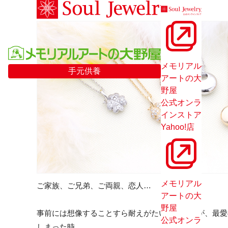
メモリアル
手元供養
アートの大
野屋
公式オンラ
インストア
Yahoo!店
メモリアル
ご家族、ご兄弟、ご両親、恋人…
アートの大
野屋
事前には想像することすら耐えがたいことですが、最愛
公式オンラ
しまった時。