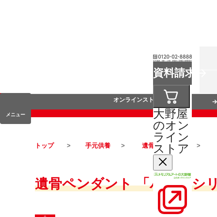
お葬式
資料請求
手元供養
オンラインストア
大野屋
メニュー
のオン
ライン
ストア
トップ
手元供養
遺骨ペンダント
遺骨ペンダント 「パヴェシ