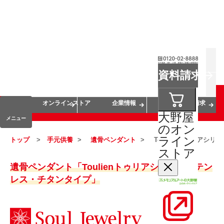
お葬式
お墓
お仏壇
資料請求
手元供養
終活・相続
会員サービス
オンラインストア
企業情報
資料請求
大野屋
メニュー
のオン
ライン
トップ
手元供養
遺骨ペンダント
Toulienトゥリアシ
ストア
遺骨ペンダント「Toulienトゥリアシリーズステン
レス・チタンタイプ」