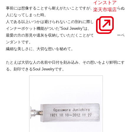
インストア
事前には想像することすら耐えがたいことですが、最愛の人が帰らぬ
楽天市場店
人になってしまった時。
人である以上いつかは避けられないこの別れに際して、
インナーポケット機能がついた”Soul Jewelry”は、
最愛の方の形見や遺灰を収納していただくことができるジュエリーペ
ンダントです。
繊細な美しさに、大切な想いを秘めて。
たとえば大切な人の名前や日付を刻み込み、その想いをより鮮明にす
る。刻印できるSoul Jewelryです。