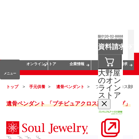
お葬式
お墓
お仏壇
資料請求
手元供養
終活・相続
会員サービス
オンラインストア
企業情報
資料請求
大野屋
メニュー
のオン
ライン
トップ
手元供養
遺骨ペンダント
プチピュアクロス刻印
ストア
遺骨ペンダント 「プチピュアクロス刻印タイプ」