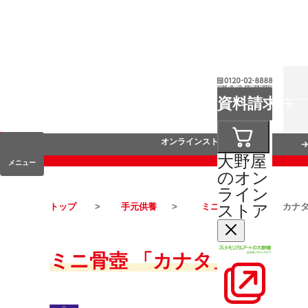
お葬式
資料請求
手元供養
オンラインストア
大野屋
メニュー
のオン
ライン
ストア
トップ
手元供養
ミニ骨壺
カナ
ミニ骨壺 「カナタ」