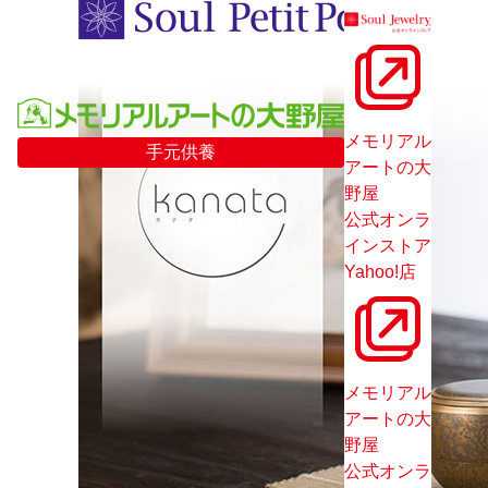
メモリアル
手元供養
アートの大
野屋
公式オンラ
インストア
Yahoo!店
メモリアル
アートの大
野屋
公式オンラ