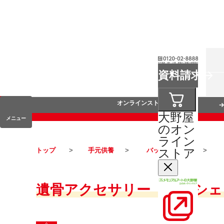
お葬式
資料請求
手元供養
オンラインストア
大野屋
メニュー
のオン
ライン
ストア
トップ
手元供養
バッグチャーム
遺骨アクセサリー「クロシェ