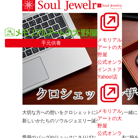
メモリアル
手元供養
アートの大
野屋
公式オンラ
インストア
Yahoo!店
メモリアル
大切な方への想いをクロシェットに込めていつも一緒に
アートの大
新しいかたちのソウルジュエリー誕生。
野屋
公式オンラ
愛用のバッグやリュックにさりげなく装い、 一緒に時を