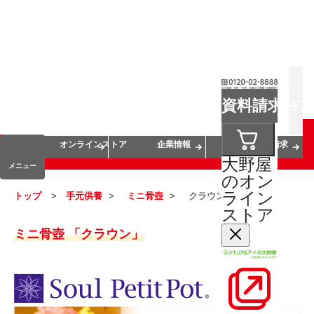
お葬式
お墓
お仏壇
資料請求
手元供養
終活・相続
会員サービス
オンラインストア
企業情報
資料請求
大野屋
メニュー
のオン
ライン
トップ
手元供養
ミニ骨壺
クラウン
ストア
ミニ骨壺 「クラウン」