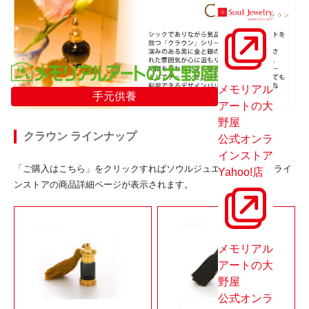
メモリアル
手元供養
アートの大
野屋
クラウン ラインナップ
公式オンラ
インストア
「ご購入はこちら」をクリックすればソウルジュエリー公式オンライ
Yahoo!店
ンストアの商品詳細ページが表示されます。
メモリアル
アートの大
野屋
公式オンラ