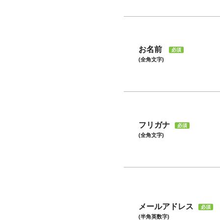
お名前
必須
(全角文字)
フリガナ
必須
(全角文字)
メールアドレス
必須
(半角英数字)