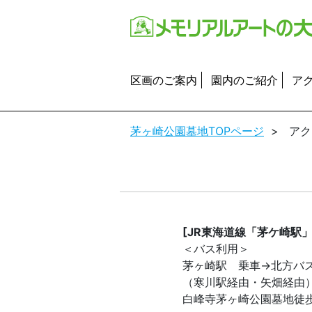
区画のご案内
園内のご紹介
ア
茅ヶ崎公園墓地TOPページ
>
アク
[JR東海道線「茅ケ崎駅」
＜バス利用＞
茅ヶ崎駅 乗車→北方バ
（寒川駅経由・矢畑経由
白峰寺茅ヶ崎公園墓地徒