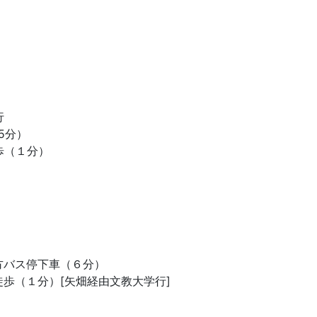
行
5分）
歩（１分）
方バス停下車（６分）
歩（１分）[矢畑経由文教大学行]