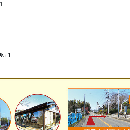
]
駅」]