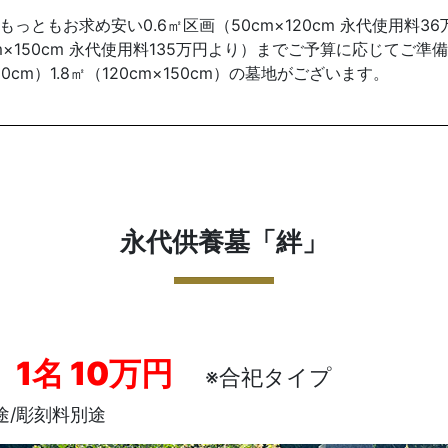
っともお求め安い0.6㎡区画（50cm×120cm 永代使用料3
0cm×150cm 永代使用料135万円より）までご予算に応じてご
120cm）1.8㎡（120cm×150cm）の墓地がございます。
永代供養墓「絆」
料
1名 10万円
※合祀タイプ
途/彫刻料別途