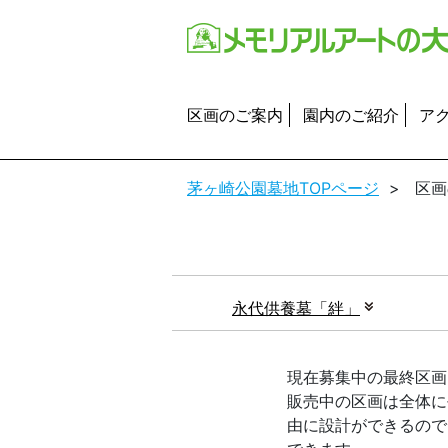
区画のご案内
園内のご紹介
ア
茅ヶ崎公園墓地TOPページ
>
区画
永代供養墓「絆」
現在募集中の最終区画
販売中の区画は全体に
由に設計ができるので