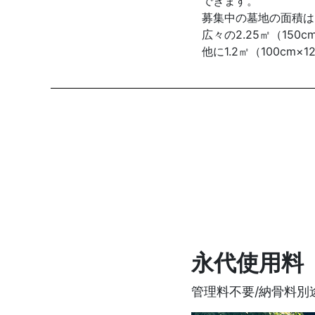
できます。
募集中の墓地の面積はも
広々の2.25㎡（15
他に1.2㎡（100cm×
永代使用
管理料不要/納骨料別