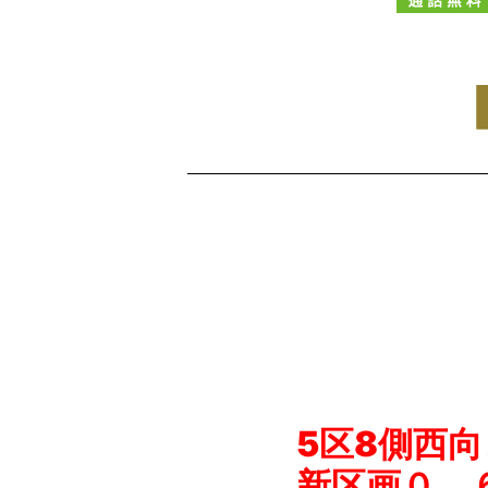
5区8側西
新区画０．６