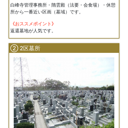
白峰寺管理事務所・隋雲殿（法要・会食場）・休憩
所から一番近い区画（墓域）です。
《おススメポイント》
返還墓地が人気です。
② 2区墓所