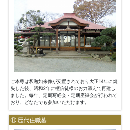
ご本尊は釈迦如来像が安置されており大正14年に焼
失した後、昭和2年に檀信徒様のお力添えで再建し
ました。毎年、定期写経会・定期座禅会が行われて
おり、どなたでも参加いただけます。
⑪ 歴代住職墓