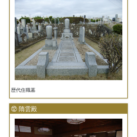
歴代住職墓
⑫ 隋雲殿