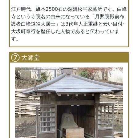
江戸時代、旗本2500石の深溝松平家墓所です。白峰
寺という寺院名の由来になっている「月照院殿前布
護者白峰道皓大居士」は3代隼人正重継と云い目付･
大坂町奉行を歴任した人物であると伝わっていま
す。
⑦ 大師堂