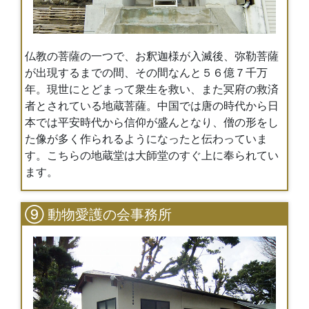
仏教の菩薩の一つで、お釈迦様が入滅後、弥勒菩薩
が出現するまでの間、その間なんと５６億７千万
年。現世にとどまって衆生を救い、また冥府の救済
者とされている地蔵菩薩。中国では唐の時代から日
本では平安時代から信仰が盛んとなり、僧の形をし
た像が多く作られるようになったと伝わっていま
す。こちらの地蔵堂は大師堂のすぐ上に奉られてい
ます。
⑨ 動物愛護の会事務所