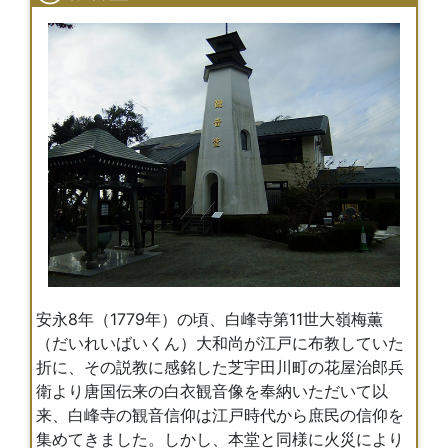
安永8年（1779年）の頃、白峰寺第11世大嶺梅薫
（だいれいばいくん）大和尚が江戸に布教していた
折に、その説教に感銘した芝宇田川町の花屋治郎兵
衛より唐国伝来の白衣観音像を奉納いただいて以
来、白峰寺の観音信仰は江戸時代から庶民の信仰を
集めてきました。しかし、本堂と同様に火災により