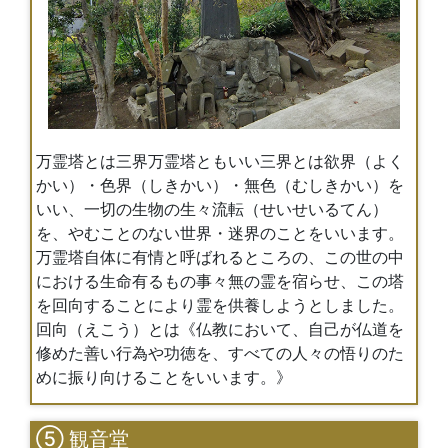
万霊塔とは三界万霊塔ともいい三界とは欲界（よく
かい）・色界（しきかい）・無色（むしきかい）を
いい、一切の生物の生々流転（せいせいるてん）
を、やむことのない世界・迷界のことをいいます。
万霊塔自体に有情と呼ばれるところの、この世の中
における生命有るもの事々無の霊を宿らせ、この塔
を回向することにより霊を供養しようとしました。
回向（えこう）とは《仏教において、自己が仏道を
修めた善い行為や功徳を、すべての人々の悟りのた
めに振り向けることをいいます。》
⑤ 観音堂