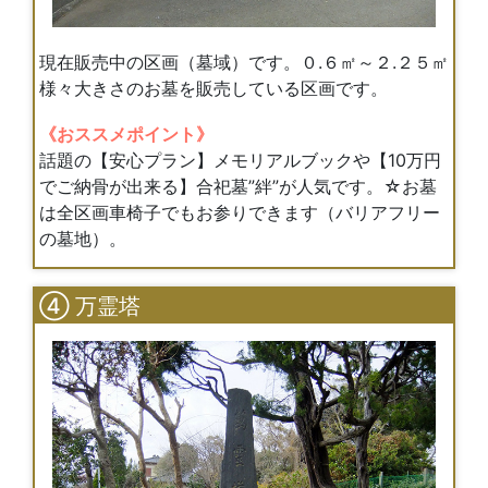
現在販売中の区画（墓域）です。０.６㎡～２.２５㎡
様々大きさのお墓を販売している区画です。
《おススメポイント》
話題の【安心プラン】メモリアルブックや【10万円
でご納骨が出来る】合祀墓”絆”が人気です。☆お墓
は全区画車椅子でもお参りできます（バリアフリー
の墓地）。
④ 万霊塔