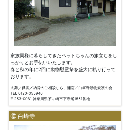
家族同様に暮らしてきたペットちゃんの旅立ちをし
っかりとお手伝いいたします。
春と秋の年に2回に動物慰霊祭を盛大に執り行って
おります。
火葬／供養／納骨のご相談なら、湘南／白峯寺動物愛護の会
TEL 0120-055940
〒253-0081 神奈川県茅ヶ崎市下寺尾1551番地
⑩ 白峰寺