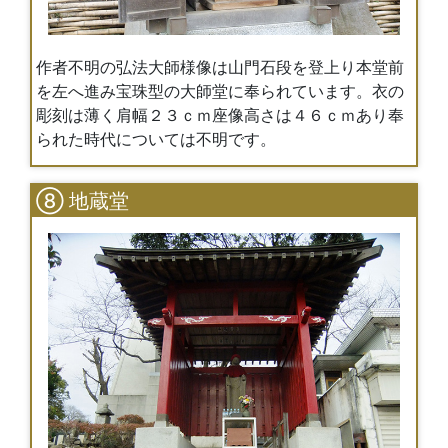
作者不明の弘法大師様像は山門石段を登上り本堂前
を左へ進み宝珠型の大師堂に奉られています。衣の
彫刻は薄く肩幅２３ｃｍ座像高さは４６ｃｍあり奉
られた時代については不明です。
⑧ 地蔵堂