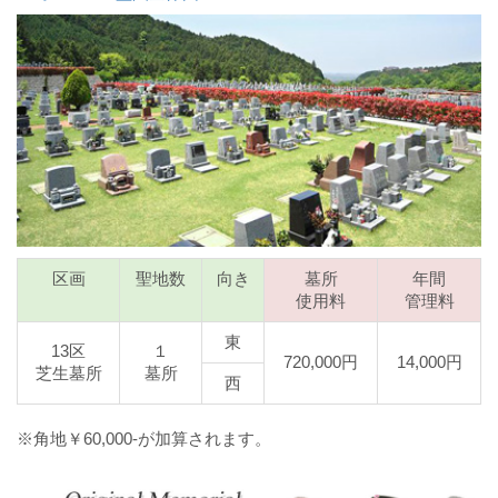
区画
聖地数
向き
墓所
年間
使用料
管理料
東
13区
１
720,000円
14,000円
芝生墓所
墓所
西
※角地￥60,000-が加算されます。