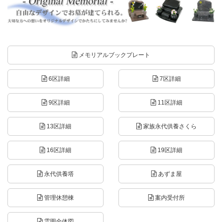
メモリアルブックプレート
6区詳細
7区詳細
9区詳細
11区詳細
13区詳細
家族永代供養さくら
16区詳細
19区詳細
永代供養塔
あずま屋
管理休憩棟
案内受付所
霊園全体図