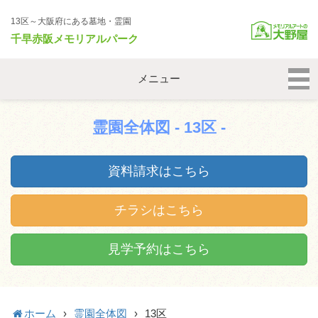
13区～大阪府にある墓地・霊園
千早赤阪メモリアルパーク
メニュー
霊園全体図 - 13区 -
資料請求はこちら
チラシはこちら
見学予約はこちら
ホーム
›
霊園全体図
›
13区