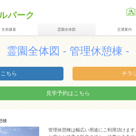
ルパーク
生前建墓
霊園全体図
交通案内
霊園全体図 - 管理休憩棟 -
はこちら
チラ
見学予約はこちら
憩棟
管理休憩棟は幅広い用途にご利用頂けます