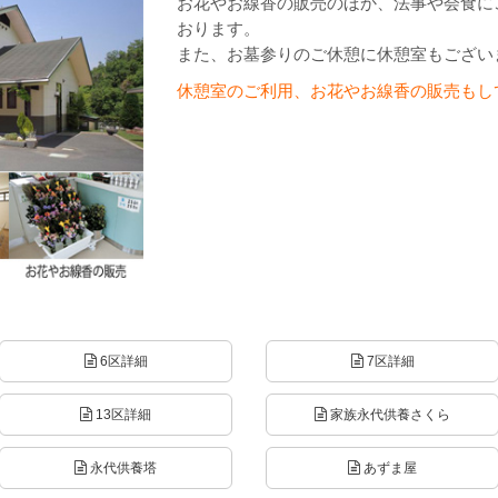
お花やお線香の販売のほか、法事や会食に
おります。
また、お墓参りのご休憩に休憩室もござい
休憩室のご利用、お花やお線香の販売もし
6区詳細
7区詳細
13区詳細
家族永代供養さくら
永代供養塔
あずま屋