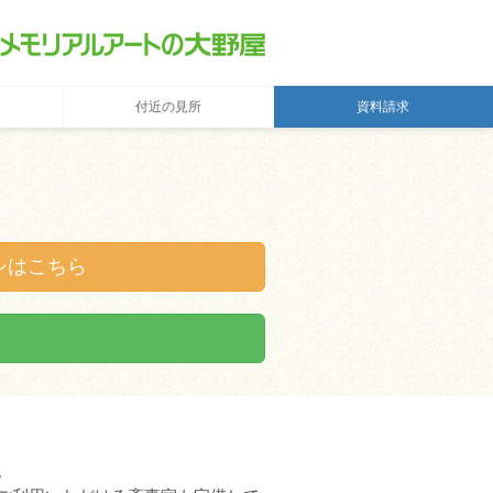
付近の見所
資料請求
シはこちら
。