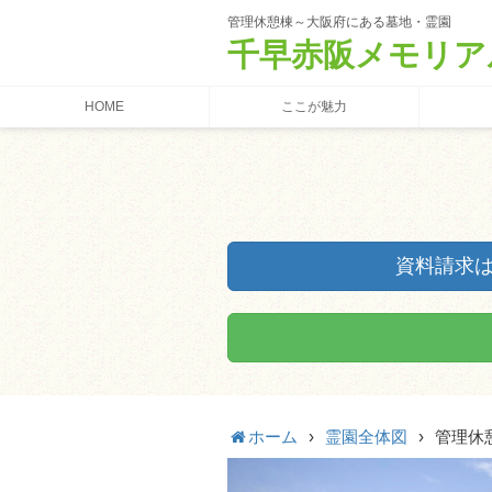
管理休憩棟～大阪府にある墓地・霊園
千早赤阪メモリア
HOME
ここが魅力
資料請求
ホーム
›
霊園全体図
›
管理休