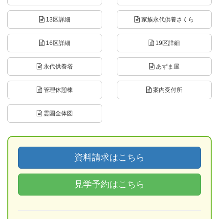
13区詳細
家族永代供養さくら
16区詳細
19区詳細
永代供養塔
あずま屋
管理休憩棟
案内受付所
霊園全体図
資料請求はこちら
見学予約はこちら