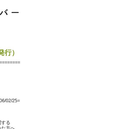
4発行）
========
6/02/25=
関する
いた方へ