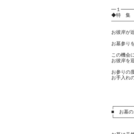
━１━━
◆特 集
――――
お彼岸が
お墓参り
この機会
お彼岸を
お参りの
お手入れ
┌─────
■ お墓
└─────