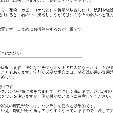
然の石で出来ていますので、意外にデリケートです。
こり、花粉、カビ、コケなど）を長期間放置したり、洗剤や駆
使用すると、石の中に浸透し、やがてはシミや石の傷みへと進
放置せず、こまめにお掃除をするのが一番です。
本は水洗い
━━━━━━━━━━━━━━━━━━━━━
を吸収します。洗剤などを使うとシミの原因になったり、石が
うこともあります。洗剤が必要な場合には、墓石洗い用の専用
すめです。
洗いです。
いスポンジや布に水を含ませて、やさしく洗います。汚れがひ
はタワシを使いますが、傷が付かないように注意してください
や家紋の彫刻部分には、ハブラシを使うと効果的です。
はいえ、彫刻部分や角は欠けやすくなっていますので、決して