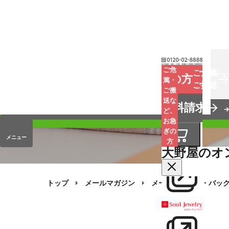
お葬式
ご危
ご危篤
お急ぎの方
篤・
ご搬送
ご搬
手元供養
送な
資料請求
オンラインストア
ど、
お急
ぎの
メニュー
方
大野屋のオ
トップ
メールマガジン
メールマガジン・バッ