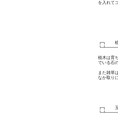
を入れて
┏┓ 植
┗┻━━
植木は育
でいる石
また雑草
なか取り
┏┓ 玉
┗┻━━