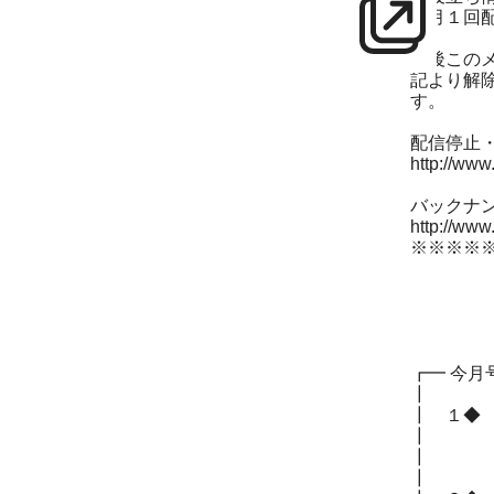
毎月１回
今後この
記より解
す。
配信停止
http://www
バックナ
http://ww
※※※※
┏━ 今
┃
┃ １
┃
┃
┃