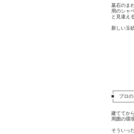
墓石のま
用のシャ
と見違え
新しい玉
┌─────
■ プロ
└─────
建ててか
周囲の環
そういっ