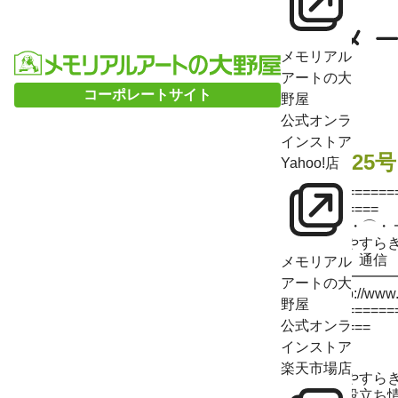
メモリアル
アートの大
コーポレートサイト
野屋
公式オンラ
インストア
第25号
Yahoo!店
========
======
┏ ・⌒
┃やすら
┃ 通信
メモリアル
┗━
アートの大
http://www
野屋
========
公式オンラ
=====
インストア
楽天市場店
「やすら
お役立ち