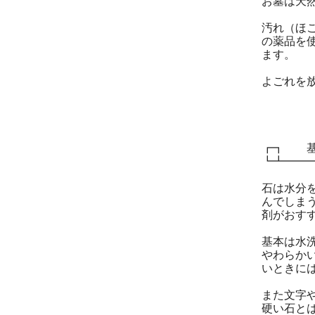
お墓は天
汚れ（ほ
の薬品を
ます。
よごれを
┏┓ 基
┗┻━━
石は水分
んでしま
剤がおす
基本は水
やわらか
いときに
また文字
硬い石と