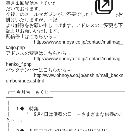
毎月１回配信させていた
だいております。
今後このメールマガジンがご不要でしたら、お手数をお
掛けいたしますが、下記
より解除をお願い申し上げます。アドレスのご変更も下
記よりお願いいたします。
配信停止はこちらから→
https://www.ohnoya.co.jp/contact/mailmag_
kaijo.php
アドレスの変更はこちらから→
https://www.ohnoya.co.jp/contact/mailmag_
henko_f.php
バックナンバーはこちらから→
http://www.ohnoya.co.jp/anshin/mail_backn
umber/index.shtml
┏━ 今月号 もくじ ━━━━━━━━━━━━━━━━
━━━━━━━━━━
┃
┃ １◆ 特集
┃ 「 9月4日は供養の日 ～さまざまな供養のこ
と～ 」
┃
┃ ２◆ 川島ママの"昭和は遠くになりにけり"