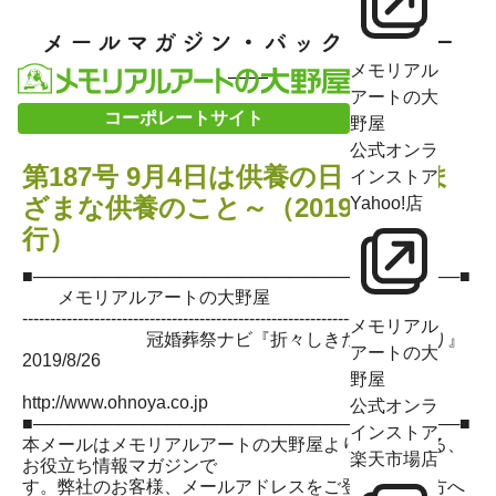
メモリアル
アートの大
コーポレートサイト
野屋
公式オンラ
第187号 9月4日は供養の日 ～さま
インストア
ざまな供養のこと～（2019/8/26発
Yahoo!店
行）
■───────────────────────────────────■
メモリアルアートの大野屋
--------------------------------------------------------------------------
メモリアル
冠婚葬祭ナビ『折々しきたり想いやり』
アートの大
2019/8/26
野屋
http://www.ohnoya.co.jp
公式オンラ
■───────────────────────────────────■
インストア
本メールはメモリアルアートの大野屋よりお送りする、
楽天市場店
お役立ち情報マガジンで
す。弊社のお客様、メールアドレスをご登録頂いた方へ