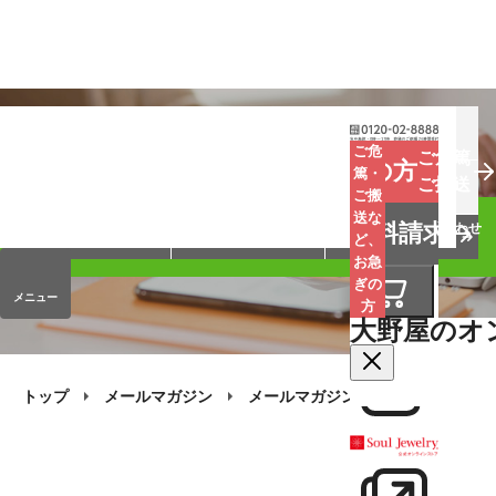
お葬式
お墓
お仏壇
ご危
ご危篤
お急ぎの方
篤・
ご搬送
ご搬
手元供養
終活・相続
会員サービス
送な
資料請求
オンラインストア
企業情報
お問い合わせ
ど、
お急
ぎの
メニュー
方
大野屋のオ
トップ
メールマガジン
メールマガジン・バックナンバー