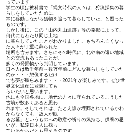
っています。
学生の頃は教科書で「縄文時代の人々は、狩猟採集の暮
らしをしていたために、
常に移動しながら獲物を追って暮らしていた」と習った
ものです。
しかし後に、この「山内丸山遺跡」等の発掘によって、
何代にもわたり同じ土地
に暮らしていたことがわかりました。もちろん亡くなっ
た人々が丁重に葬られた
場所も含みます。さらにその時代に、北や南の遠い地域
との交流もあったことが、
多くの発掘物から判明しています。
日本人は数千年前～数万年前にどんな暮らしをしていた
のか・・・想像するだけ
でも夢が膨らみます・・・2021年が楽しみです。ぜひ世
界文化遺産に登録しても
らいたいと思います。
他にも全国各地に、地元の方々に守られているこうした
古墳が数多くあると思わ
れます。そしてそれは、たとえ誰が埋葬されているかわ
からなくても「故人が眠
るお墓」というものへの敬意や祈りの気持ち、供養の思
いが、私達日本人に残っ
ているからだとも思えるのです。