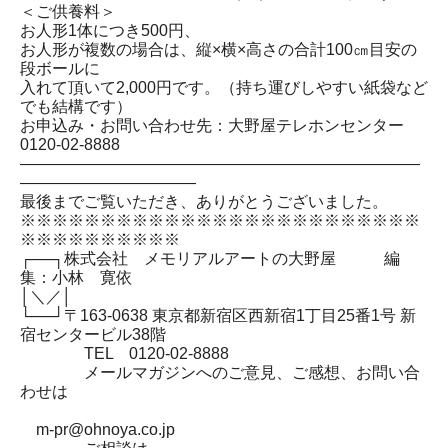
＜ご供養料＞
お人形1体につき500円、
お人形が複数の場合は、縦×横×高さの合計100㎝目安の
段ボールに
入れて頂いて2,000円です。（持ち運びしやすい紙袋など
でも結構です）
お申込み・お問い合わせ先：大野屋テレホンセンター
0120-02-8888
―――――――――――――――――――――――――
―――――――――――
最後までご覧いただき、ありがとうございました。
※※※※※※※※※※※※※※※※※※※※※※※※※
※※※※※※※※※※
┌──┐株式会社 メモリアルアートの大野屋 編
集：小林 寛依
│＼／│
└──┘〒163-0638 東京都新宿区西新宿1丁目25番1号 新
宿センタービル38階
TEL 0120-02-8888
メールマガジンへのご意見、ご感想、お問い合
わせは
m-pr@ohnoya.co.jp