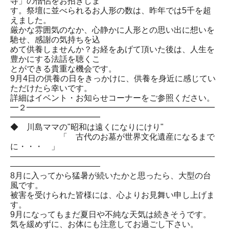
寺」の僧侶をお招きしま
す。祭壇に並べられるお人形の数は、昨年では5千を超
えました。
厳かな雰囲気のなか、心静かに人形との思い出に想いを
馳せ、感謝の気持ちを込
めて供養しませんか？お経をあげて頂いた後は、人生を
豊かにする法話を聴くこ
とができる貴重な機会です。
9月4日の供養の日をきっかけに、供養を身近に感じてい
ただけたら幸いです。
詳細はイベント・お知らせコーナーをご参照ください。
━２━━━━━━━━━━━━━━━━━━━━━━━
━━━━━━━━━━━
◆ 川島ママの"昭和は遠くになりにけり"
「 古代のお墓が世界文化遺産になるまで
に・・・ 」
―――――――――――――――――――――――――
―――――――――――
8月に入ってから猛暑が続いたかと思ったら、大型の台
風です。
被害を受けられた皆様には、心よりお見舞い申し上げま
す。
9月になってもまだ夏日や不純な天気は続きそうです。
気を緩めずに、お体にも注意してお過ごし下さい。