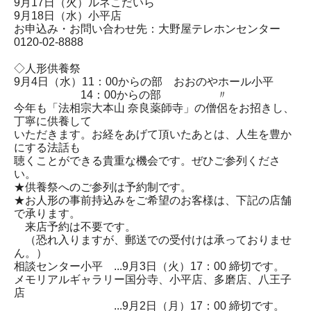
9月17日（火）ルネこだいら
9月18日（水）小平店
お申込み・お問い合わせ先：大野屋テレホンセンター
0120-02-8888
◇人形供養祭
9月4日（水）11：00からの部 おおのやホール小平
14：00からの部 〃
今年も「法相宗大本山 奈良薬師寺」の僧侶をお招きし、
丁寧に供養して
いただきます。お経をあげて頂いたあとは、人生を豊か
にする法話も
聴くことができる貴重な機会です。ぜひご参列くださ
い。
★供養祭へのご参列は予約制です。
★お人形の事前持込みをご希望のお客様は、下記の店舗
で承ります。
来店予約は不要です。
（恐れ入りますが、郵送での受付けは承っておりませ
ん。）
相談センター小平 ...9月3日（火）17：00 締切です。
メモリアルギャラリー国分寺、小平店、多磨店、八王子
店
...9月2日（月）17：00 締切です。