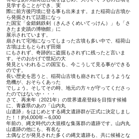
見学することができ、実
際に前方後円墳に登る事も出来ます。また稲荷山古墳か
ら発掘されて話題になっ
た国宝「金錯銘鉄剣（きんさくめいてっけん）」も「さ
きたま史蹟の博物館」に
展示されています。
崩されて宅地になってしまった古墳も多い中で、稲荷山
古墳は土もとられず田畑
にもされず、奇跡的に盗掘もされずに残ったと言いま
す。そのおかげで世紀の大
発見といわれるこの国宝も、今こうして見る事ができる
のです。
長い歴史を思うと、稲荷山古墳も崩されてしまうような
危機が、おそらくあった
でしょう。そしてその時、地元の方々が守ってくださっ
たのではないか・・・
さて、再来年（2021年）の世界遺産登録を目指す候補
に、青森県のあの「山内丸
山遺跡」をはじめとする縄文遺跡群が正式に決定しまし
た！！約4,000年～6,000
年前の、縄文時代の大規模な集落群の遺跡です。山内丸
山遺跡の他にも、有名な
土偶などが発見された多くの縄文遺跡も、共に候補とな