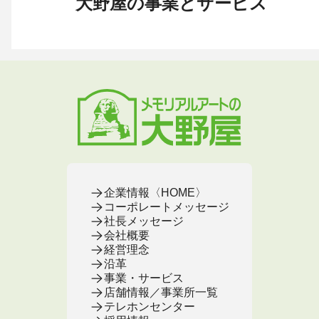
大野屋の事業とサービス
お葬式 〈HOME〉
お墓・墓地 〈HOME〉
お仏壇 〈HOME〉
手元供養 〈HOME〉
終活・相続 〈HOME〉
お葬式・葬儀
お墓・墓地
お仏壇
手元供養
終活・相続
お葬式がはじめての方へ
これからお墓をお考えの方へ
お仏壇カタログ
遺骨ペンダント
相続
大野屋の特徴・選ばれる理由
すでにお墓をお持ちの方へ
お仏壇のサービス
遺骨リング
生前・遺品整理
地域から葬儀場を探す
墓じまいをお考えの方へ
店舗・通販サイト
遺骨ブレスレット
葬儀費用
お葬式プラン・費用
大野屋が選ばれる理由
お仏壇のFAQ
ブローチ
墓じまい
お葬式・葬儀
お墓・墓地
お仏壇
手元供養
終活・相続
事前相談とサポート
お墓のFAQ
お仏壇の基本知識
ミニ骨壺
仏壇じまい
終活セミナー・イベント
お墓の相談窓口
ステージ
医療・介護
お葬式のFAQ
お客様の声
取扱店舗
お葬式の相談窓口
お墓の基本知識
お客様の声
お客様の声
お葬式の基本知識
企業情報〈HOME〉
コーポレートメッセージ
社長メッセージ
会社概要
経営理念
沿革
事業・サービス
店舗情報／事業所一覧
テレホンセンター