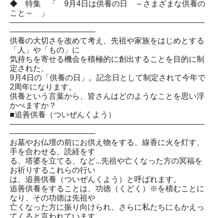
◆ 特集 「 9月4日は供養の日 ～さまざまな供養の
こと～ 」
―――――――――――――――――――――――――
―――――――――――
供養の大切さを改めて考え、先祖や家族をはじめとする
「人」や「もの」に
気持ちを寄せる機会を積極的に創出することを目的に制
定された、
9月4日の「供養の日」。記念日として制定されて今年で
2周年になります。
供養という言葉から、皆さんはどのようなことを思い浮
かべますか？
■追善供養（ついぜんくよう）
―――――――――――――――――――――――――
―――――――――――
お墓やお仏壇の前にお供え物をする、線香に火を灯す、
手を合わせる、読経をす
る、塔婆を立てる、など...先祖や亡くなった方の冥福を
お祈りするこれらの行い
は、追善供養（ついぜんくよう）と呼ばれます。
追善供養をすることは、功徳（くどく）※を積むことに
なり、その功徳は先祖や
亡くなった方に振り向けられ、さらに私たちにもかえっ
てくると言われています。