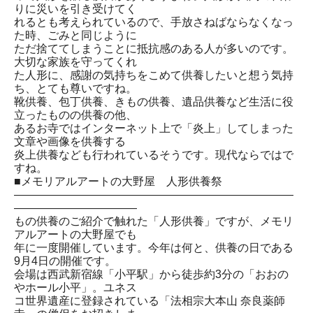
りに災いを引き受けてく
れるとも考えられているので、手放さねばならなくなっ
た時、ごみと同じように
ただ捨ててしまうことに抵抗感のある人が多いのです。
大切な家族を守ってくれ
た人形に、感謝の気持ちをこめて供養したいと想う気持
ち、とても尊いですね。
靴供養、包丁供養、きもの供養、遺品供養など生活に役
立ったものの供養の他、
あるお寺ではインターネット上で「炎上」してしまった
文章や画像を供養する
炎上供養なども行われているそうです。現代ならではで
すね。
■メモリアルアートの大野屋 人形供養祭
―――――――――――――――――――――――――
―――――――――――
もの供養のご紹介で触れた「人形供養」ですが、メモリ
アルアートの大野屋でも
年に一度開催しています。今年は何と、供養の日である
9月4日の開催です。
会場は西武新宿線「小平駅」から徒歩約3分の「おおの
やホール小平」。ユネス
コ世界遺産に登録されている「法相宗大本山 奈良薬師