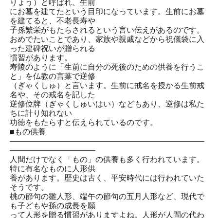
りょう）と呼ばれ、生前
にお墓を建てたという目印になっています。生前にお墓
を建てると、不老長寿や
子孫繁栄がもたらされるという言い伝えがあるのです。
おめでたいことであり、家族や親戚などから祝儀袋に入
った建碑祝いが贈られる
慣習があります。
寿陵のように「生前に自分の死後のための供養を行うこ
と」を仏教の言葉で逆修
（ぎゃくしゅ）と言います。生前に戒名を授かる生前戒
名や、その戒名を記した
逆修位牌（ぎゃくしゅいはい）などもあり、逆修は私た
ちに計り知れない
功徳をもたらすと伝えられているのです。
■もの供養
―――――――――――――――――――――――――
―――――――――――
人間だけでなく「もの」の供養も多く行われています。
特に有名なものに人形供
養があります。歴史は古く、平安時代には行われていた
そうです。
桃の節句の雛人形、端午の節句の五月人形など、現代で
も子どもや孫の成長を願
って人形を贈る慣習がありますよね。人形が人間の代わ