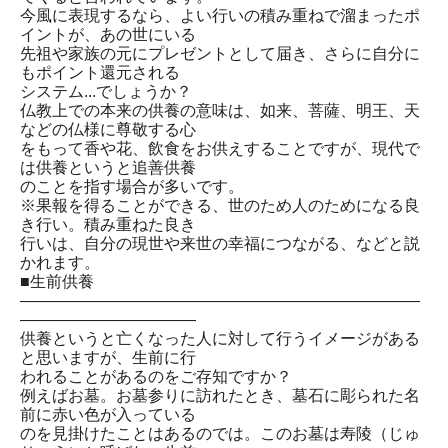
今風に表現するなら、よい行いの積み重ねで溜まったポ
イントが、あの世にいる
先祖や家族の元にプレゼントとして届き、さらに自分に
もポイント還元される
システム...でしょうか？
仏教上での本来の供養の意味は、如来、菩薩、明王、天
などの仏様に尊敬する心
をもって香や花、飲食をお供えすることですが、現代で
は供養というと追善供養
のことを指す場合が多いです。
※果報を得ることができる、世のため人のためになる良
き行い。積み重ねた良き
行いは、自分の現世や来世の幸福につながる、などと説
かれます。
■生前供養
―――――――――――――――――――――――――
―――――――――――
供養というと亡くなった人に対して行うイメージがある
と思いますが、生前に行
われることがあるのをご存知ですか？
例えばお墓。お墓参りに訪れたとき、墓石に彫られた名
前に赤い色が入っている
のを見掛けたことはあるのでは。このお墓は寿陵（じゅ