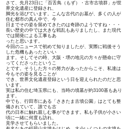
さて、先月23日に「百舌鳥（もず）・古市古墳群」が世
界文化遺産に登録され、
脚光を浴びています。こんな古代のお墓が、多くの人が
住む都市の真ん中で、今
日までその姿を留めてきたのは奇跡のようですね・・・
長い歴史の中では大きな戦乱もありましたし、また現代
では開発による工事もあ
ったと思います。
今回のニュースで初めて知りましたが、実際に戦後そう
した危機もあったといい
ます。そしてその時、大阪・堺の地元の方々が懸命に守
ってくださったというこ
とです。そうした方々の努力があったからこそ、私達は
今もその姿を見ることが
でき、世界文化遺産登録という日を迎えられたのだと思
います。
実は私の住む埼玉県にも、当時の墳墓が約3100基もあり
ます。
中でも、行田市にある「さきたま古墳公園」はとても整
備されていて、誰でも古
代の日本に触れ親しむ事ができます。私も子供が小さい
頃に一緒に何度も訪れ、
見学させてもらいました。
有名なあの稲荷山古墳をはじめ、大小いくつもの古墳を