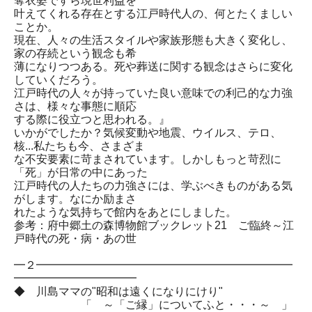
奪衣婆ですら現世利益を
叶えてくれる存在とする江戸時代人の、何とたくましい
ことか。
現在、人々の生活スタイルや家族形態も大きく変化し、
家の存続という観念も希
薄になりつつある。死や葬送に関する観念はさらに変化
していくだろう。
江戸時代の人々が持っていた良い意味での利己的な力強
さは、様々な事態に順応
する際に役立つと思われる。』
いかがでしたか？気候変動や地震、ウイルス、テロ、
核...私たちも今、さまざま
な不安要素に苛まされています。しかしもっと苛烈に
「死」が日常の中にあった
江戸時代の人たちの力強さには、学ぶべきものがある気
がします。なにか励まさ
れたような気持ちで館内をあとにしました。
参考：府中郷土の森博物館ブックレット21 ご臨終～江
戸時代の死・病・あの世
━２━━━━━━━━━━━━━━━━━━━━━━━
━━━━━━━━━━━
◆ 川島ママの"昭和は遠くになりにけり"
「 ～「ご縁」についてふと・・・～ 」