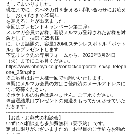
えしてまいりました。
現在までに、のべ35万件を超えるお問い合わせにお応え
し、おかげさまで25周年
を迎えることが出来ました。
今回はプレゼントキャンペーン第二弾♪
メルマガ会員の皆様、新規メルマガ登録された皆様を対
象として、抽選で25名様
に、いま話題の、容量120MLステンレスボトル「ポケト
ル」をプレゼントします！
下記リンク先の専用フォームから、2020年3月24日
（火）までにご応募ください。
https://www.ohnoya.co.jp/contact/corporate_sp/sp_teleph
one_25th.php
※ご応募はお一人様一回でお願いいたします。
※既にメルマガ会員の方はご登録済のメールアドレスに
てご応募ください。
※ポケトルのお色は選べません。ご了承ください。
※当選結果はプレゼントの発送をもってかえさせていた
だきます。
------------------------------------------------------------------------
【お墓・お葬式の相談会】
いずれの相談会も参加費無料（要予約） です。
定員に限りがございますため、お早目のご予約をお勧め