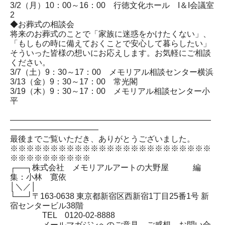
3/2（月）10：00～16：00 行徳文化ホール I＆I会議室
2
◆お葬式の相談会
将来のお葬式のことで「家族に迷惑をかけたくない」、
「もしもの時に備えておくことで安心して暮らしたい」
そういった皆様の想いにお応えします。お気軽にご相談
ください。
3/7（土）9：30～17：00 メモリアル相談センター横浜
3/13（金）9：30～17：00 常光閣
3/19（木）9：30～17：00 メモリアル相談センター小
平
―――――――――――――――――――――――――
―――――――――――
最後までご覧いただき、ありがとうございました。
※※※※※※※※※※※※※※※※※※※※※※※※※
※※※※※※※※※※
┌──┐株式会社 メモリアルアートの大野屋 編
集：小林 寛依
│＼／│
└──┘〒163-0638 東京都新宿区西新宿1丁目25番1号 新
宿センタービル38階
TEL 0120-02-8888
メールマガジンへのご意見、ご感想、お問い合