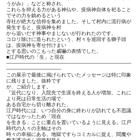
うがみ）」などと称され、
これらを抑える力がある神仏や、疫病神自体を祀ること
でその力を鎮めるという
寺社が絶大な信仰を集めました。そして村内に流行病が
発生すると、疫病神を村
から追いだす神事やまじないが行われたのです。
コロリ除けに造られたという、村々を巡回する獅子頭
は、疫病神を寄せ付けまい
とする思いのこもった威嚇の表情でした。
■江戸時代の「生」と現在
―――――――――――――――――――――――――
―――――――――――
この展示で最後に掲げられていたメッセージは特に印象
に残りました。抜粋です
が、ご紹介します。
『近代になり、入院先で生涯を終える人が増加。これに
より死は日常生活の場で
ある自宅から切り離された。
江戸時代には、いつ自分の身に終わりが訪れても不思議
ではなかったため「現在
を生きる」ことに重点を置いているように見える。江戸
時代の人々の主軸はその
時々の幸福にある。地獄ですらコミカルに捉え、閻魔や