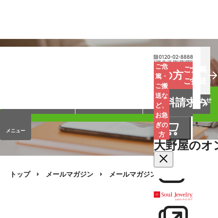
お葬式
お墓
お仏壇
ご危
ご危篤
お急ぎの方
篤・
ご搬送
ご搬
手元供養
終活・相続
会員サービス
送な
資料請求
オンラインストア
企業情報
お問い合わせ
ど、
お急
ぎの
メニュー
方
大野屋のオ
トップ
メールマガジン
メールマガジン・バックナンバー