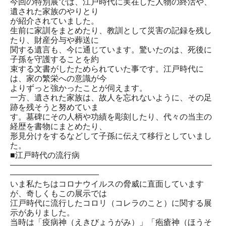
今回の特別展では、江戸時代に実在した人物の終活や、
遺された家族のやりとり
が紹介されていました。
生前に家訓をまとめたり、教訓として災害の記録を残し
たり、財産分与や葬送に
関する遺言も、今に通じています。驚いたのは、死後に
子孫を守護することを約
束する文書がしたためられていた事です。江戸時代に
は、家の繁栄への意識が今
よりずっと強かったことが伺えます。
一方、遺された家族は、故人を忘れないように、その足
跡を残そうと努めていま
す。墓碑にその人柄や功績を彫刻したり、代々の当主の
経歴を書物にまとめたり、
形見分けをするなどして子孫に伝えて移行としていまし
た。
■江戸時代の流行病
―――――――――――――――――――――――――
―――――――――――
いま私たちはコロナウイルスの脅威に直面しています
が、奇しくもこの展示では
江戸時代に流行したコロリ（コレラのこと）に関する展
示がありました。
当時は「疫病神（えきびょうがみ）」「疱瘡神（ほうそ