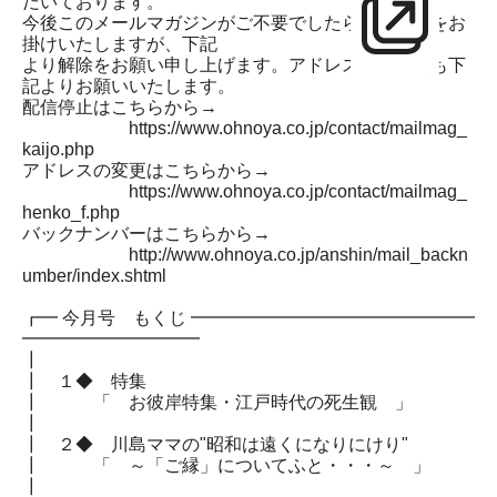
だいております。
今後このメールマガジンがご不要でしたら、お手数をお
掛けいたしますが、下記
より解除をお願い申し上げます。アドレスのご変更も下
記よりお願いいたします。
配信停止はこちらから→
https://www.ohnoya.co.jp/contact/mailmag_
kaijo.php
アドレスの変更はこちらから→
https://www.ohnoya.co.jp/contact/mailmag_
henko_f.php
バックナンバーはこちらから→
http://www.ohnoya.co.jp/anshin/mail_backn
umber/index.shtml
┏━ 今月号 もくじ ━━━━━━━━━━━━━━━━
━━━━━━━━━━
┃
┃ １◆ 特集
┃ 「 お彼岸特集・江戸時代の死生観 」
┃
┃ ２◆ 川島ママの"昭和は遠くになりにけり"
┃ 「 ～「ご縁」についてふと・・・～ 」
┃