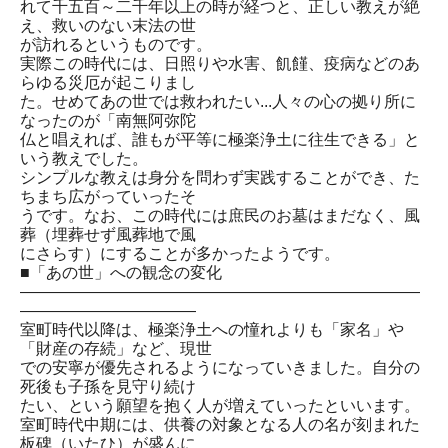
れて千五百～二千年以上の時が経つと、正しい教えが絶
え、救いのない末法の世
が訪れるというものです。
実際この時代には、日照りや水害、飢饉、疫病などのあ
らゆる災厄が起こりまし
た。せめてあの世では救われたい...人々の心の拠り所に
なったのが「南無阿弥陀
仏と唱えれば、誰もが平等に極楽浄土に往生できる」と
いう教えでした。
シンプルな教えは身分を問わず実践することができ、た
ちまち広がっていったそ
うです。なお、この時代には庶民のお墓はまだなく、風
葬（埋葬せず風葬地で風
にさらす）にすることが多かったようです。
■「あの世」への観念の変化
―――――――――――――――――――――――――
―――――――――――
室町時代以降は、極楽浄土への憧れよりも「家名」や
「財産の存続」など、現世
での安寧が優先されるようになっていきました。自分の
死後も子孫を見守り続け
たい、という願望を抱く人が増えていったといいます。
室町時代中期には、供養の対象となる人の名が刻まれた
板碑（いたひ）が盛んに