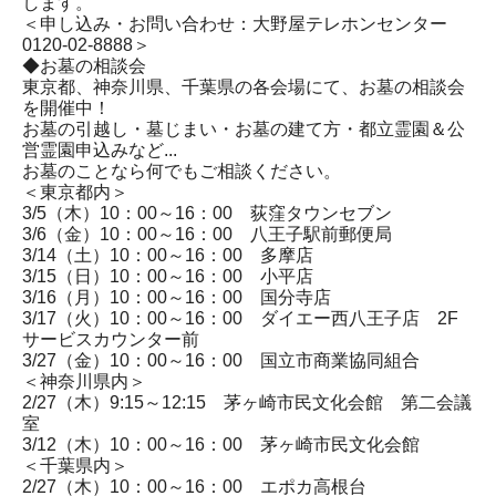
します。
＜申し込み・お問い合わせ：大野屋テレホンセンター
0120-02-8888＞
◆お墓の相談会
東京都、神奈川県、千葉県の各会場にて、お墓の相談会
を開催中！
お墓の引越し・墓じまい・お墓の建て方・都立霊園＆公
営霊園申込みなど...
お墓のことなら何でもご相談ください。
＜東京都内＞
3/5（木）10：00～16：00 荻窪タウンセブン
3/6（金）10：00～16：00 八王子駅前郵便局
3/14（土）10：00～16：00 多摩店
3/15（日）10：00～16：00 小平店
3/16（月）10：00～16：00 国分寺店
3/17（火）10：00～16：00 ダイエー西八王子店 2F
サービスカウンター前
3/27（金）10：00～16：00 国立市商業協同組合
＜神奈川県内＞
2/27（木）9:15～12:15 茅ヶ崎市民文化会館 第二会議
室
3/12（木）10：00～16：00 茅ヶ崎市民文化会館
＜千葉県内＞
2/27（木）10：00～16：00 エポカ高根台