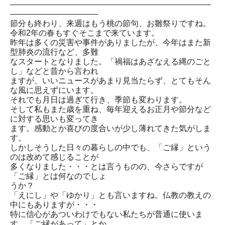
―――――――――――――――――――――――――
―――――――――――
節分も終わり、来週はもう桃の節句、お雛祭りですね。
令和2年の春もすぐそこまで来ています。
昨年は多くの災害や事件がありましたが、今年はまた新
型肺炎の流行など、多難
なスタートとなりました。「禍福はあざなえる縄のごと
し」などと昔から言われ
ますが、いいニュースがあまり見当たらず、とてもそん
な風に思えずにいます。
それでも月日は過ぎて行き、季節も変わります。
そして私もまた歳を重ね、毎年迎えるお正月や節分など
に対する思いも変ってき
ます。感動とか喜びの度合いが少し薄れてきた気がしま
す。
しかしそうした日々の暮らしの中でも、「ご縁」という
のは改めて感じることが
多くなりました・・・とは言うものの、今さらですが
「ご縁」とは何なのでしょ
うか？
「えにし」や「ゆかり」とも言いますね。仏教の教えの
中にもありますが・・・
特に信心があついわけでもない私たちが普通に使いま
す。「ご縁があって」とか