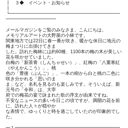
┃ ３◆ イベント・お知らせ
┃
┗━━━━━━━━━━━━━━━━━━━━━━━━
━━━━━━━━━━━
メールマガジンをご覧のみなさま、こんにちは。
メモリアルアートの大野屋の小林です。
関東地方では22日に春一番が吹き、暖かな休日に地元の
梅まつりに出掛けてきま
した。訪れた梅林には約60種、1100本の梅の木が美しい
花を咲かせていました。
白梅の「新茶青（しんちゃせい）」、紅梅の「八重寒紅
（やえかんこう）」、桃
色の「豊後（ぶんご）」、一本の樹から白と桃の二色に
咲き分かれる「思いのま
ま」など、名札を見るのも楽しみです。そういえば、新
元号の「令和」は、大宰
府での梅花の宴で詠まれた歌の序文が由来ですね。
不安なニュースの多い今日この頃ですが、満開の花を前
に、訪れた人々が穏やか
な表情で、ゆっくりと時を過ごしていたのが印象的でし
た。
━１━━━━━━━━━━━━━━━━━━━━━━━