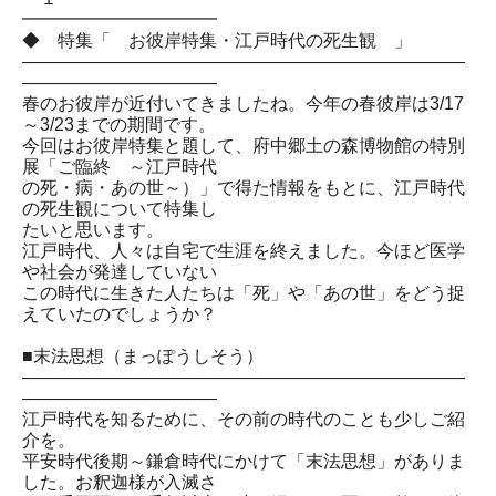
━━━━━━━━━━━
◆ 特集「 お彼岸特集・江戸時代の死生観 」
―――――――――――――――――――――――――
―――――――――――
春のお彼岸が近付いてきましたね。今年の春彼岸は3/17
～3/23までの期間です。
今回はお彼岸特集と題して、府中郷土の森博物館の特別
展「ご臨終 ～江戸時代
の死・病・あの世～）」で得た情報をもとに、江戸時代
の死生観について特集し
たいと思います。
江戸時代、人々は自宅で生涯を終えました。今ほど医学
や社会が発達していない
この時代に生きた人たちは「死」や「あの世」をどう捉
えていたのでしょうか？
■末法思想（まっぽうしそう）
―――――――――――――――――――――――――
―――――――――――
江戸時代を知るために、その前の時代のことも少しご紹
介を。
平安時代後期～鎌倉時代にかけて「末法思想」がありま
した。お釈迦様が入滅さ