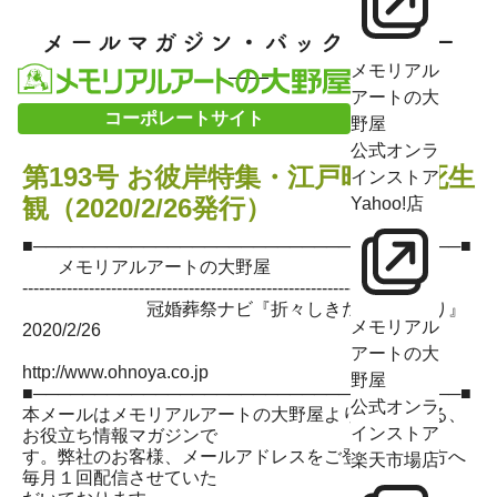
メモリアル
アートの大
コーポレートサイト
野屋
公式オンラ
第193号 お彼岸特集・江戸時代の死生
インストア
観（2020/2/26発行）
Yahoo!店
■───────────────────────────────────■
メモリアルアートの大野屋
--------------------------------------------------------------------------
冠婚葬祭ナビ『折々しきたり想いやり』
メモリアル
2020/2/26
アートの大
http://www.ohnoya.co.jp
野屋
■───────────────────────────────────■
公式オンラ
本メールはメモリアルアートの大野屋よりお送りする、
インストア
お役立ち情報マガジンで
す。弊社のお客様、メールアドレスをご登録頂いた方へ
楽天市場店
毎月１回配信させていた