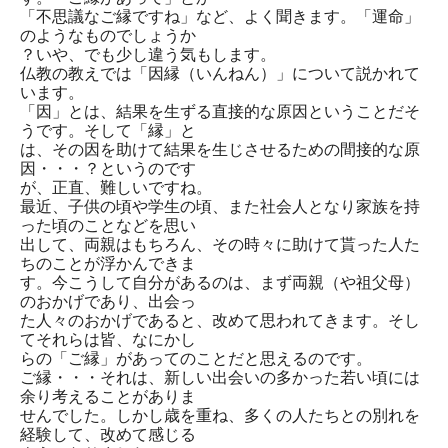
「不思議なご縁ですね」など、よく聞きます。「運命」
のようなものでしょうか
？いや、でも少し違う気もします。
仏教の教えでは「因縁（いんねん）」について説かれて
います。
「因」とは、結果を生ずる直接的な原因ということだそ
うです。そして「縁」と
は、その因を助けて結果を生じさせるための間接的な原
因・・・？というのです
が、正直、難しいですね。
最近、子供の頃や学生の頃、また社会人となり家族を持
った頃のことなどを思い
出して、両親はもちろん、その時々に助けて貰った人た
ちのことが浮かんできま
す。今こうして自分があるのは、まず両親（や祖父母）
のおかげであり、出会っ
た人々のおかげであると、改めて思われてきます。そし
てそれらは皆、なにかし
らの「ご縁」があってのことだと思えるのです。
ご縁・・・それは、新しい出会いの多かった若い頃には
余り考えることがありま
せんでした。しかし歳を重ね、多くの人たちとの別れを
経験して、改めて感じる