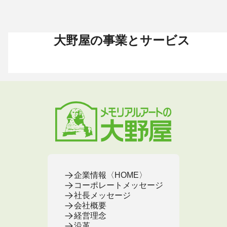
大野屋の事業とサービス
お葬式 〈HOME〉
お墓・墓地 〈HOME〉
お仏壇 〈HOME〉
手元供養 〈HOME〉
終活・相続 〈HOME〉
お葬式・葬儀
お墓・墓地
お仏壇
手元供養
終活・相続
お葬式がはじめての方へ
これからお墓をお考えの方へ
お仏壇カタログ
遺骨ペンダント
相続
大野屋の特徴・選ばれる理由
すでにお墓をお持ちの方へ
お仏壇のサービス
遺骨リング
生前・遺品整理
地域から葬儀場を探す
墓じまいをお考えの方へ
店舗・通販サイト
遺骨ブレスレット
葬儀費用
お葬式プラン・費用
大野屋が選ばれる理由
お仏壇のFAQ
ブローチ
墓じまい
お葬式・葬儀
お墓・墓地
お仏壇
手元供養
終活・相続
事前相談とサポート
お墓のFAQ
お仏壇の基本知識
ミニ骨壺
仏壇じまい
終活セミナー・イベント
お墓の相談窓口
ステージ
医療・介護
お葬式のFAQ
お客様の声
取扱店舗
お葬式の相談窓口
お墓の基本知識
お客様の声
お客様の声
お葬式の基本知識
企業情報〈HOME〉
コーポレートメッセージ
社長メッセージ
会社概要
経営理念
沿革