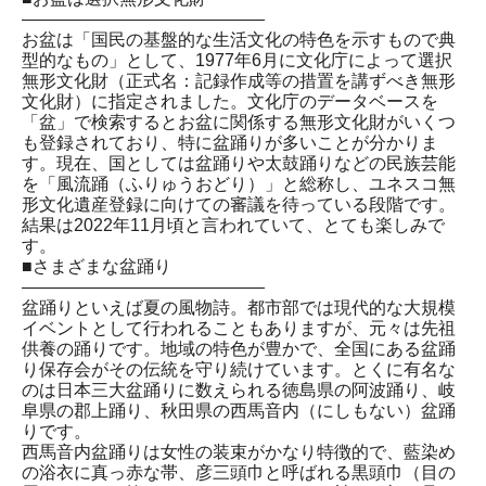
――――――――――――――
お盆は「国民の基盤的な生活文化の特色を示すもので典
型的なもの」として、1977年6月に文化庁によって選択
無形文化財（正式名：記録作成等の措置を講ずべき無形
文化財）に指定されました。文化庁のデータベースを
「盆」で検索するとお盆に関係する無形文化財がいくつ
も登録されており、特に盆踊りが多いことが分かりま
す。現在、国としては盆踊りや太鼓踊りなどの民族芸能
を「風流踊（ふりゅうおどり）」と総称し、ユネスコ無
形文化遺産登録に向けての審議を待っている段階です。
結果は2022年11月頃と言われていて、とても楽しみで
す。
■さまざまな盆踊り
――――――――――――――
盆踊りといえば夏の風物詩。都市部では現代的な大規模
イベントとして行われることもありますが、元々は先祖
供養の踊りです。地域の特色が豊かで、全国にある盆踊
り保存会がその伝統を守り続けています。とくに有名な
のは日本三大盆踊りに数えられる徳島県の阿波踊り、岐
阜県の郡上踊り、秋田県の西馬音内（にしもない）盆踊
りです。
西馬音内盆踊りは女性の装束がかなり特徴的で、藍染め
の浴衣に真っ赤な帯、彦三頭巾と呼ばれる黒頭巾（目の