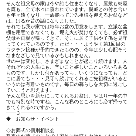
そんな祖父母の家は今や誰も住まなくなり、屋敷も納屋
も庭も、全て木々に覆われています。親戚との付き合い
も年々遠くなり、一族揃ってご先祖様を迎えるお盆など
は、はるか昔の話になりました。
それでも我が家では毎年お盆の用意をします。立派な盆
棚を用意できなくても、迎え火が焚けなくても、必ず祖
父母や両親が帰ってきて、そこに居て子供や子孫を見守
ってくれているのです。ただ・・・ようやく第1回目の
ワクチン接種が予約できたものの、今年は少し心配そう
なまなざしで見ているかもしれません。
世の中は変化し、さまざまなことが起こり続けます。人
それぞれの人生にも、辛いこと嬉しいこといろいろある
ものです。しかし何があっても、いくつになっても、ど
こに居ても・・・見守り続けてくれるご先祖様がいると
いうのは有難いものです。毎日の暮らしを大切に過ごし
ていこうと思えます。
そんな思いを新たにしてくれるお盆は、やはり一年の中
でも特別な時ですね。こんな私のところにも必ず帰って
きてくれるのですから。
━━３━━━━━━━━━━━
◆ お知らせ・イベント
――――――――――――――
◇お葬式の個別相談会