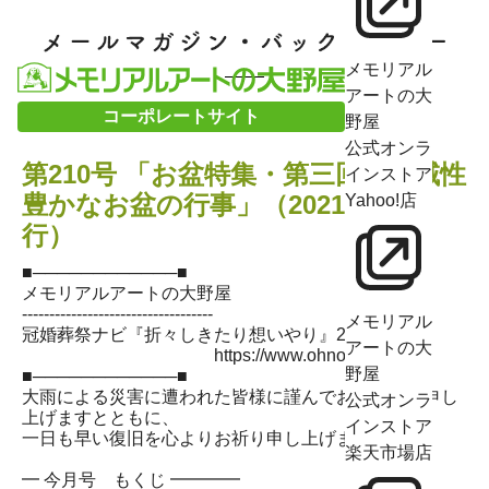
メモリアル
アートの大
コーポレートサイト
野屋
公式オンラ
第210号 「お盆特集・第三回 地域性
インストア
豊かなお盆の行事」（2021/7/26発
Yahoo!店
行）
■────────────■
メモリアルアートの大野屋
-----------------------------------
メモリアル
冠婚葬祭ナビ『折々しきたり想いやり』2021/7/26
アートの大
https://www.ohnoya.co.jp
野屋
■────────────■
大雨による災害に遭われた皆様に謹んでお見舞いを申し
公式オンラ
上げますとともに、
インストア
一日も早い復旧を心よりお祈り申し上げます。
楽天市場店
━ 今月号 もくじ ━━━━