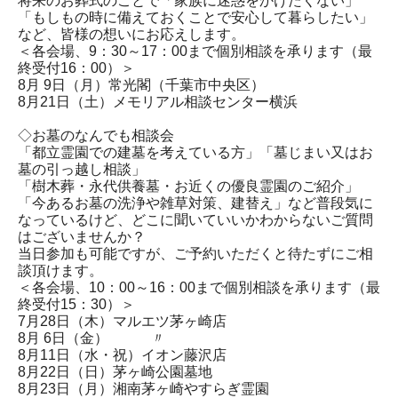
将来のお葬式のことで「家族に迷惑をかけたくない」
「もしもの時に備えておくことで安心して暮らしたい」
など、皆様の想いにお応えします。
＜各会場、9：30～17：00まで個別相談を承ります（最
終受付16：00）＞
8月 9日（月）常光閣（千葉市中央区）
8月21日（土）メモリアル相談センター横浜
◇お墓のなんでも相談会
「都立霊園での建墓を考えている方」「墓じまい又はお
墓の引っ越し相談」
「樹木葬・永代供養墓・お近くの優良霊園のご紹介」
「今あるお墓の洗浄や雑草対策、建替え」など普段気に
なっているけど、どこに聞いていいかわからないご質問
はございませんか？
当日参加も可能ですが、ご予約いただくと待たずにご相
談頂けます。
＜各会場、10：00～16：00まで個別相談を承ります（最
終受付15：30）＞
7月28日（木）マルエツ茅ヶ崎店
8月 6日（金） 〃
8月11日（水・祝）イオン藤沢店
8月22日（日）茅ヶ崎公園墓地
8月23日（月）湘南茅ヶ崎やすらぎ霊園