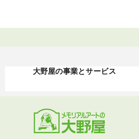
大野屋の事業とサービス
お葬式 〈HOME〉
お墓・墓地 〈HOME〉
お仏壇 〈HOME〉
手元供養 〈HOME〉
終活・相続 〈HOME〉
お葬式・葬儀
お墓・墓地
お仏壇
手元供養
終活・相続
お葬式がはじめての方へ
これからお墓をお考えの方へ
お仏壇カタログ
遺骨ペンダント
相続
大野屋の特徴・選ばれる理由
すでにお墓をお持ちの方へ
お仏壇のサービス
遺骨リング
生前・遺品整理
地域から葬儀場を探す
墓じまいをお考えの方へ
店舗・通販サイト
遺骨ブレスレット
葬儀費用
お葬式プラン・費用
大野屋が選ばれる理由
お仏壇のFAQ
ブローチ
墓じまい
お葬式・葬儀
お墓・墓地
お仏壇
手元供養
終活・相続
事前相談とサポート
お墓のFAQ
お仏壇の基本知識
ミニ骨壺
仏壇じまい
終活セミナー・イベント
お墓の相談窓口
ステージ
医療・介護
お葬式のFAQ
お客様の声
取扱店舗
お葬式の相談窓口
お墓の基本知識
お客様の声
お客様の声
お葬式の基本知識