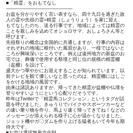
■「精霊」をおもてなし
――――――――――――――
お盆を分かりやすく言い表すなら、四十九日を過ぎた故
人の霊や先祖の霊=精霊（しょうりょう）を家に迎え、
もてなしたのち、送る行事です。地域によっては精霊の
ことを親しみを込めてオショロサマ、おしょろさん等と
呼びます。
先祖祭りの概念は全国的に共通しますが、行事の内容は
それぞれの地域に根付いた風習があり、一様ではないと
ころが興味深いところです。例えば遠州地方の新盆のお
宅では、葬儀で使用する祭壇と同じ位の規模の精霊棚
（盆棚）を設けて、
盛大かつ華やかにお迎えすることが知られています。以
前テレビを観て優しいなと思ったのは、精霊棚にはしご
をかける地域の風習です。
由来は諸説ありますが、帰ってきた精霊が盆棚や仏壇を
登りやすいようにという心配りだそうです。
昨年はTwitterで「精霊馬コレクション」というタグが話
題を呼びました。きゅうりでバイクやスポーツカーなど
の速い乗り物を作り、馬より速く帰ってきてね！などの
メッセージが添えられる様子に心が温かくなりました。
ジェット機やガ〇ダムを作り上げる猛者もいて今年も期
待大です。
■お盆は選択無形文化財