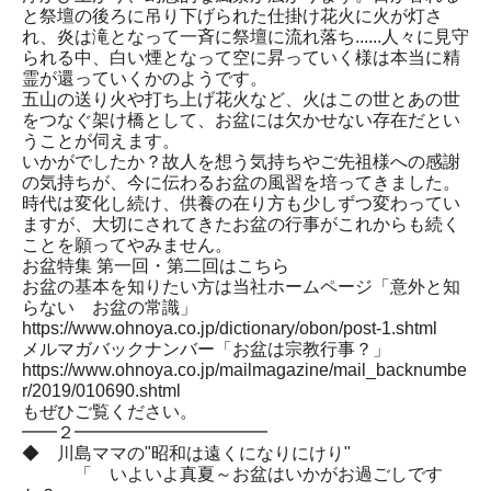
と祭壇の後ろに吊り下げられた仕掛け花火に火が灯さ
れ、炎は滝となって一斉に祭壇に流れ落ち......人々に見守
られる中、白い煙となって空に昇っていく様は本当に精
霊が還っていくかのようです。
五山の送り火や打ち上げ花火など、火はこの世とあの世
をつなぐ架け橋として、お盆には欠かせない存在だとい
うことが伺えます。
いかがでしたか？故人を想う気持ちやご先祖様への感謝
の気持ちが、今に伝わるお盆の風習を培ってきました。
時代は変化し続け、供養の在り方も少しずつ変わってい
ますが、大切にされてきたお盆の行事がこれからも続く
ことを願ってやみません。
お盆特集 第一回・第二回はこちら
お盆の基本を知りたい方は当社ホームページ「意外と知
らない お盆の常識」
https://www.ohnoya.co.jp/dictionary/obon/post-1.shtml
メルマガバックナンバー「お盆は宗教行事？」
https://www.ohnoya.co.jp/mailmagazine/mail_backnumbe
r/2019/010690.shtml
もぜひご覧ください。
━━２━━━━━━━━━━━
◆ 川島ママの"昭和は遠くになりにけり"
「 いよいよ真夏～お盆はいかがお過ごしです