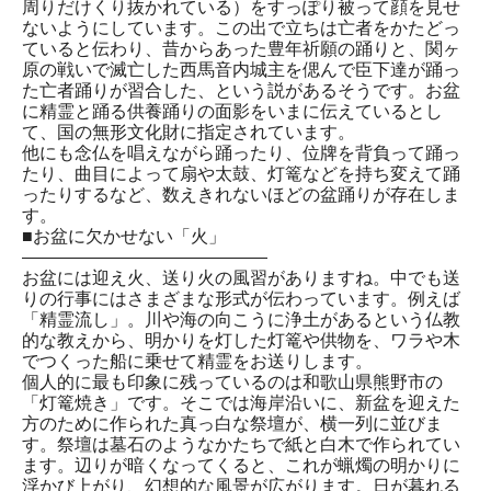
周りだけくり抜かれている）をすっぽり被って顔を見せ
ないようにしています。この出で立ちは亡者をかたどっ
ていると伝わり、昔からあった豊年祈願の踊りと、関ヶ
原の戦いで滅亡した西馬音内城主を偲んで臣下達が踊っ
た亡者踊りが習合した、という説があるそうです。お盆
に精霊と踊る供養踊りの面影をいまに伝えているとし
て、国の無形文化財に指定されています。
他にも念仏を唱えながら踊ったり、位牌を背負って踊っ
たり、曲目によって扇や太鼓、灯篭などを持ち変えて踊
ったりするなど、数えきれないほどの盆踊りが存在しま
す。
■お盆に欠かせない「火」
――――――――――――――
お盆には迎え火、送り火の風習がありますね。中でも送
りの行事にはさまざまな形式が伝わっています。例えば
「精霊流し」。川や海の向こうに浄土があるという仏教
的な教えから、明かりを灯した灯篭や供物を、ワラや木
でつくった船に乗せて精霊をお送りします。
個人的に最も印象に残っているのは和歌山県熊野市の
「灯篭焼き」です。そこでは海岸沿いに、新盆を迎えた
方のために作られた真っ白な祭壇が、横一列に並びま
す。祭壇は墓石のようなかたちで紙と白木で作られてい
ます。辺りが暗くなってくると、これが蝋燭の明かりに
浮かび上がり、幻想的な風景が広がります。日が暮れる