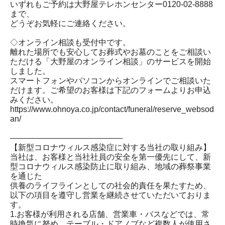
いずれもご予約は大野屋テレホンセンター0120-02-8888
まで、
どうぞお気軽にご連絡ください。
◇オンライン相談も受付中です。
離れた場所でも安心してお葬式やお墓のことをご相談い
ただける「大野屋のオンライン相談」のサービスを開始
しました。
スマートフォンやパソコンからオンラインでご相談いた
だけます。ご希望のお客様は下記のフォームよりお申込
みください。
https://www.ohnoya.co.jp/contact/funeral/reserve_websod
an/
――――――――――――――
【新型コロナウィルス感染症に対する当社の取り組み】
当社は、お客様と当社社員の安全を第一優先にして、新
型コロナウィルス感染防止に取り組み、地域の葬祭事業
を通じた
供養のライフラインとしての社会的責任を果たすため、
以下の項目を遵守し営業を継続させていただいておりま
す。
1.お客様が利用される店舗、営業車・バスなどでは、常
時換気に努め、テーブル・ドアノブなど複数人が使用さ