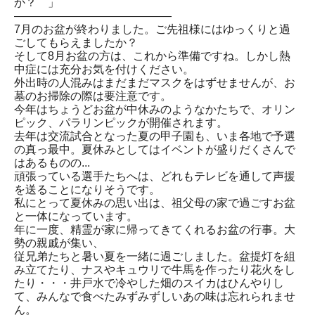
か？ 」
――――――――――――――
7月のお盆が終わりました。ご先祖様にはゆっくりと過
ごしてもらえましたか？
そして8月お盆の方は、これから準備ですね。しかし熱
中症には充分お気を付けください。
外出時の人混みはまだまだマスクをはずせませんが、お
墓のお掃除の際は要注意です。
今年はちょうどお盆が中休みのようなかたちで、オリン
ピック、パラリンピックが開催されます。
去年は交流試合となった夏の甲子園も、いま各地で予選
の真っ最中。夏休みとしてはイベントが盛りだくさんで
はあるものの...
頑張っている選手たちへは、どれもテレビを通して声援
を送ることになりそうです。
私にとって夏休みの思い出は、祖父母の家で過ごすお盆
と一体になっています。
年に一度、精霊が家に帰ってきてくれるお盆の行事。大
勢の親戚が集い、
従兄弟たちと暑い夏を一緒に過ごしました。盆提灯を組
み立てたり、ナスやキュウリで牛馬を作ったり花火をし
たり・・・井戸水で冷やした畑のスイカはひんやりし
て、みんなで食べたみずみずしいあの味は忘れられませ
ん。