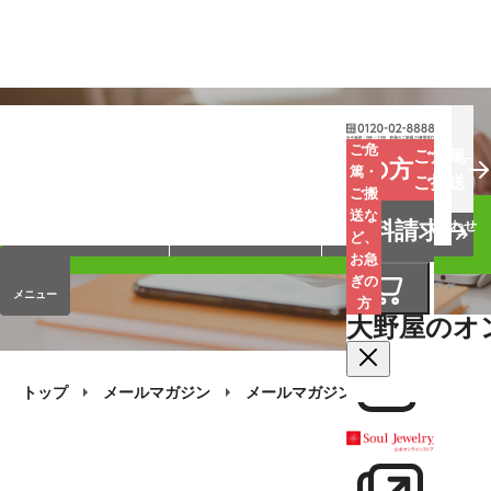
お葬式
お墓
お仏壇
ご危
ご危篤
お急ぎの方
篤・
ご搬送
ご搬
手元供養
終活・相続
会員サービス
送な
資料請求
オンラインストア
企業情報
お問い合わせ
ど、
お急
ぎの
メニュー
方
大野屋のオ
トップ
メールマガジン
メールマガジン・バックナンバー