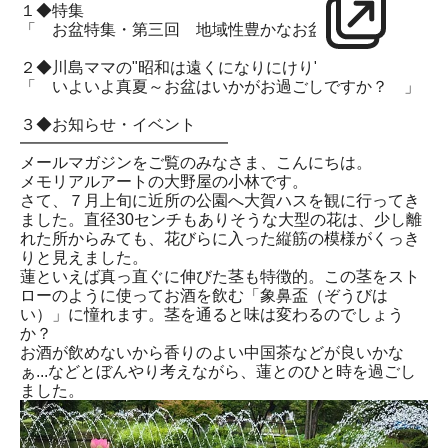
１◆特集
「 お盆特集・第三回 地域性豊かなお盆の行事」
２◆川島ママの"昭和は遠くになりにけり"
「 いよいよ真夏～お盆はいかがお過ごしですか？ 」
３◆お知らせ・イベント
━━━━━━━━━━━━━
メールマガジンをご覧のみなさま、こんにちは。
メモリアルアートの大野屋の小林です。
さて、７月上旬に近所の公園へ大賀ハスを観に行ってき
ました。直径30センチもありそうな大型の花は、少し離
れた所からみても、花びらに入った縦筋の模様がくっき
りと見えました。
蓮といえば真っ直ぐに伸びた茎も特徴的。この茎をスト
ローのように使ってお酒を飲む「象鼻盃（ぞうびは
い）」に憧れます。茎を通ると味は変わるのでしょう
か？
お酒が飲めないから香りのよい中国茶などが良いかな
ぁ...などとぼんやり考えながら、蓮とのひと時を過ごし
ました。