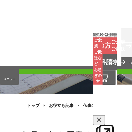
お葬式
ご危
ご危篤
お急ぎの方
篤・
ご搬送
ご搬
手元供養
送な
資料請求
オンラインストア
ど、
お急
ぎの
メニュー
方
トップ
お役立ち記事
仏事のQ&A
お仏壇の