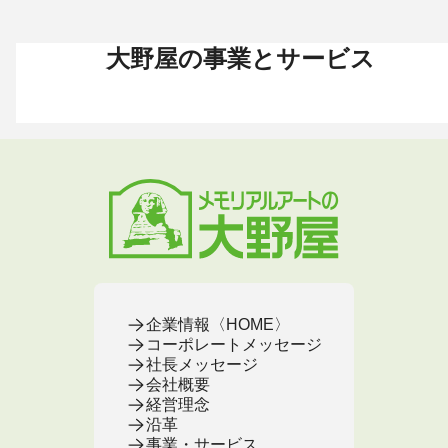
大野屋の事業とサービス
お葬式 〈HOME〉
お墓・墓地 〈HOME〉
お仏壇 〈HOME〉
手元供養 〈HOME〉
終活・相続 〈HOME〉
お葬式・葬儀
お墓・墓地
お仏壇
手元供養
終活・相続
お葬式がはじめての方へ
これからお墓をお考えの方へ
お仏壇カタログ
遺骨ペンダント
相続
大野屋の特徴・選ばれる理由
すでにお墓をお持ちの方へ
お仏壇のサービス
遺骨リング
生前・遺品整理
地域から葬儀場を探す
墓じまいをお考えの方へ
店舗・通販サイト
遺骨ブレスレット
葬儀費用
お葬式プラン・費用
大野屋が選ばれる理由
お仏壇のFAQ
ブローチ
墓じまい
お葬式・葬儀
お墓・墓地
お仏壇
手元供養
終活・相続
事前相談とサポート
お墓のFAQ
お仏壇の基本知識
ミニ骨壺
仏壇じまい
終活セミナー・イベント
お墓の相談窓口
ステージ
医療・介護
お葬式のFAQ
お客様の声
取扱店舗
お葬式の相談窓口
お墓の基本知識
お客様の声
お客様の声
お葬式の基本知識
企業情報〈HOME〉
コーポレートメッセージ
社長メッセージ
会社概要
経営理念
沿革
事業・サービス