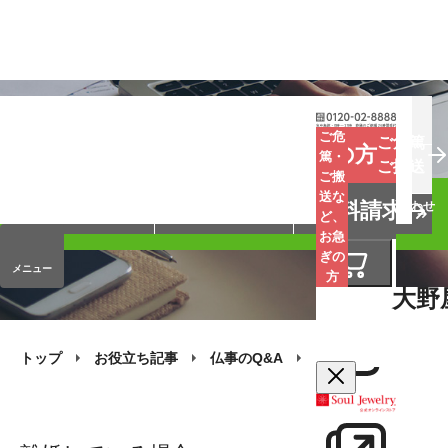
お葬式
お墓
お仏壇
ご危
ご危篤
お急ぎの方
篤・
ご搬送
ご搬
手元供養
終活・相続
会員サービス
送な
資料請求
オンラインストア
企業情報
お問い合わせ
ど、
お急
ぎの
メニュー
方
大野
トップ
お役立ち記事
仏事のQ&A
お墓の継承
離婚