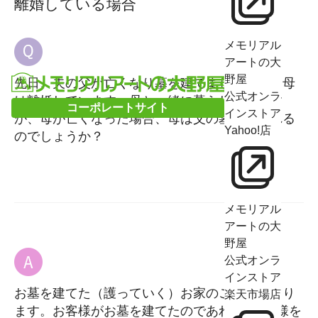
離婚している場合
メモリアル
アートの大
野屋
先日、夫の父が亡くなり墓を建てました。父と母
公式オンラ
は離婚しています。母と一緒に暮らしています
コーポレートサイト
インストア
が、母が亡くなった場合、母は父の墓には入れる
Yahoo!店
のでしょうか？
メモリアル
アートの大
野屋
公式オンラ
インストア
お墓を建てた（護っていく）お家のご意向により
楽天市場店
ます。お客様がお墓を建てたのであれば､お母様を