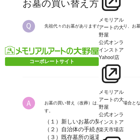
お墓の買い替え方法
メモリアル
先祖代々のお墓がありますが、遠方にあり、お墓
アートの大
野屋
公式オンラ
インストア
Yahoo!店
コーポレートサイト
メモリアル
アートの大
お墓の買い替え（改葬）は、仏様がある場合と
野屋
す。
公式オンラ
（１）新しいお墓の契約
インストア
（２）自治体の手続き
楽天市場店
（３）既存墓所の返還手続き