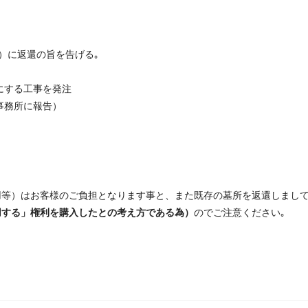
）に返還の旨を告げる｡
にする工事を発注
事務所に報告）
用等）はお客様のご負担となります事と、また既存の墓所を返還しまし
用する」権利を購入したとの考え方である為）
のでご注意ください｡