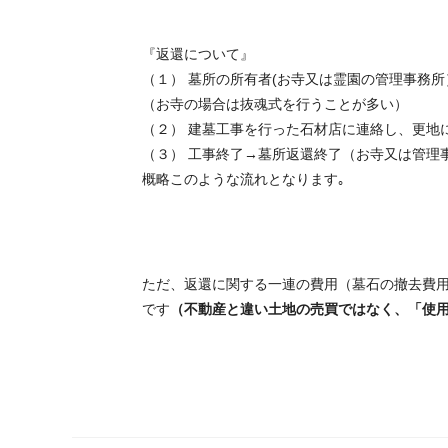
『返還について』
（１） 墓所の所有者(お寺又は霊園の管理事務所
（お寺の場合は抜魂式を行うことが多い）
（２） 建墓工事を行った石材店に連絡し、更地
（３） 工事終了→墓所返還終了（お寺又は管理
概略このような流れとなります｡
ただ、返還に関する一連の費用（墓石の撤去費
です
（不動産と違い土地の売買ではなく、「使