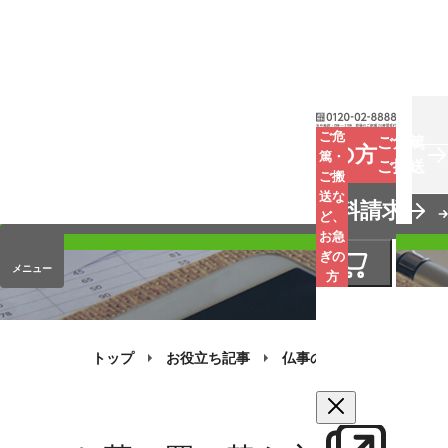
お葬式
ご危
ご危篤
お急ぎの方
篤・
ご搬送
ご搬
手元供養
送な
資料請求
オンラインストア
ど、
お急
ぎの
メニュー
方
トップ
お役立ち記事
仏事のQ&A
お墓の買