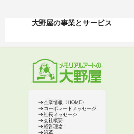
大野屋の事業とサービス
お葬式 〈HOME〉
お墓・墓地 〈HOME〉
お仏壇 〈HOME〉
手元供養 〈HOME〉
終活・相続 〈HOME〉
お葬式・葬儀
お墓・墓地
お仏壇
手元供養
終活・相続
お葬式がはじめての方へ
これからお墓をお考えの方へ
お仏壇カタログ
遺骨ペンダント
相続
大野屋の特徴・選ばれる理由
すでにお墓をお持ちの方へ
お仏壇のサービス
遺骨リング
生前・遺品整理
地域から葬儀場を探す
墓じまいをお考えの方へ
店舗・通販サイト
遺骨ブレスレット
葬儀費用
お葬式プラン・費用
大野屋が選ばれる理由
お仏壇のFAQ
ブローチ
墓じまい
お葬式・葬儀
お墓・墓地
お仏壇
手元供養
終活・相続
事前相談とサポート
お墓のFAQ
お仏壇の基本知識
ミニ骨壺
仏壇じまい
終活セミナー・イベント
お墓の相談窓口
ステージ
医療・介護
お葬式のFAQ
お客様の声
取扱店舗
お葬式の相談窓口
お墓の基本知識
お客様の声
お客様の声
お葬式の基本知識
企業情報〈HOME〉
コーポレートメッセージ
社長メッセージ
会社概要
経営理念
沿革