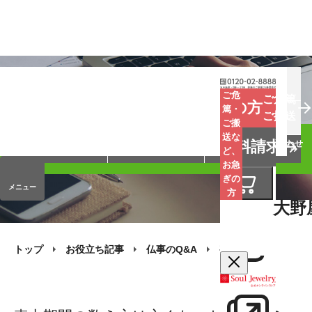
お葬式
お墓
お仏壇
ご危
ご危篤
お急ぎの方
篤・
ご搬送
ご搬
手元供養
終活・相続
会員サービス
送な
資料請求
オンラインストア
企業情報
お問い合わせ
ど、
お急
ぎの
メニュー
方
大野
トップ
お役立ち記事
仏事のQ&A
喪中（年賀欠礼）の