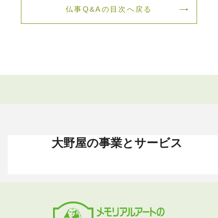
仏事Q&Aの目次へ戻る
大野屋の事業とサービス
お葬式 〈HOME〉
お墓・墓地 〈HOME〉
お仏壇 〈HOME〉
手元供養 〈HOME〉
終活・相続 〈HOME〉
お葬式・葬儀
お墓・墓地
お仏壇
手元供養
終活・相続
お葬式がはじめての方へ
これからお墓をお考えの方へ
お仏壇カタログ
遺骨ペンダント
相続
大野屋の特徴・選ばれる理由
すでにお墓をお持ちの方へ
お仏壇のサービス
遺骨リング
生前・遺品整理
地域から葬儀場を探す
墓じまいをお考えの方へ
店舗・通販サイト
遺骨ブレスレット
葬儀費用
お葬式プラン・費用
大野屋が選ばれる理由
お仏壇のFAQ
ブローチ
墓じまい
お葬式・葬儀
お墓・墓地
お仏壇
手元供養
終活・相続
事前相談とサポート
お墓のFAQ
お仏壇の基本知識
ミニ骨壺
仏壇じまい
終活セミナー・イベント
お墓の相談窓口
ステージ
医療・介護
お葬式のFAQ
お客様の声
取扱店舗