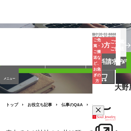
お葬式
お墓
お仏壇
ご危
ご危篤
お急ぎの方
篤・
ご搬送
ご搬
手元供養
終活・相続
会員サービス
送な
資料請求
オンラインストア
企業情報
お問い合わせ
ど、
お急
ぎの
メニュー
方
大野
トップ
お役立ち記事
仏事のQ&A
喪中（年賀欠礼）の