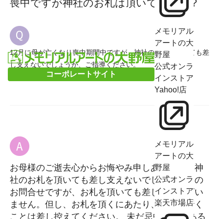
喪中ですが神社のお札は頂いても良い？
メモリアル
アートの大
12月に母が亡くなり喪中期間中ですが、神社のお札は頂いても差
野屋
し支えないでしょうか、ご指導ください。
公式オンラ
コーポレートサイト
インストア
Yahoo!店
メモリアル
アートの大
お母様のご逝去心からお悔やみ申しあげます。神
野屋
社のお札を頂いても差し支えないでしょうかとの
公式オンラ
インストア
お問合せですが、お札を頂いても差し支えござい
楽天市場店
ません。但し、お札を頂くにあたり、初詣に行く
ことは差し控えてください。 未だ忌中期間にある