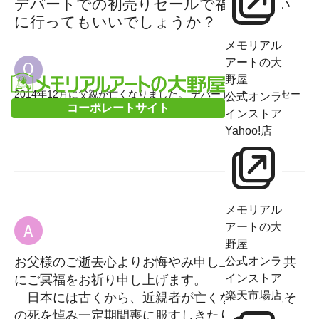
デパートでの初売りセールで福袋を買い
に行ってもいいでしょうか？
メモリアル
アートの大
野屋
2014年12月に父親が亡くなりました。 デパートでの初売りセー
公式オンラ
コーポレートサイト
ルで福袋を買いに行ってもいいでしょうか？
インストア
Yahoo!店
メモリアル
アートの大
野屋
お父様のご逝去心よりお悔やみ申し上げますと共
公式オンラ
インストア
にご冥福をお祈り申し上げます。
楽天市場店
日本には古くから、近親者が亡くなった際にそ
の死を悼み一定期間喪に服すしきたりがありま