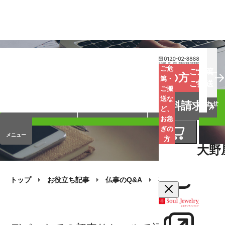
お葬式
お墓
お仏壇
ご危
ご危篤
お急ぎの方
篤・
ご搬送
ご搬
手元供養
終活・相続
会員サービス
送な
資料請求
オンラインストア
企業情報
お問い合わせ
ど、
お急
ぎの
メニュー
方
大野
トップ
お役立ち記事
仏事のQ&A
喪中（年賀欠礼）の