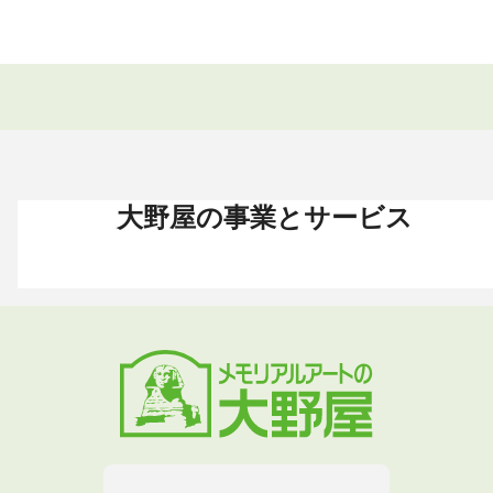
大野屋の事業とサービス
お葬式 〈HOME〉
お墓・墓地 〈HOME〉
お仏壇 〈HOME〉
手元供養 〈HOME〉
終活・相続 〈HOME〉
お葬式・葬儀
お墓・墓地
お仏壇
手元供養
終活・相続
お葬式がはじめての方へ
これからお墓をお考えの方へ
お仏壇カタログ
遺骨ペンダント
相続
大野屋の特徴・選ばれる理由
すでにお墓をお持ちの方へ
お仏壇のサービス
遺骨リング
生前・遺品整理
地域から葬儀場を探す
墓じまいをお考えの方へ
店舗・通販サイト
遺骨ブレスレット
葬儀費用
お葬式プラン・費用
大野屋が選ばれる理由
お仏壇のFAQ
ブローチ
墓じまい
お葬式・葬儀
お墓・墓地
お仏壇
手元供養
終活・相続
事前相談とサポート
お墓のFAQ
お仏壇の基本知識
ミニ骨壺
仏壇じまい
終活セミナー・イベント
お墓の相談窓口
ステージ
医療・介護
お葬式のFAQ
お客様の声
取扱店舗
お葬式の相談窓口
お墓の基本知識
お客様の声
お客様の声
お葬式の基本知識