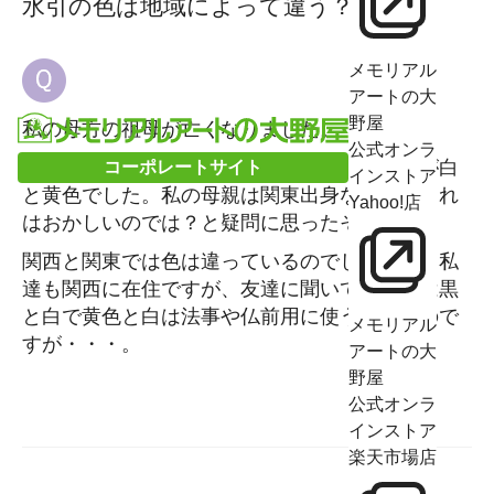
水引の色は地域によって違う？
メモリアル
アートの大
野屋
私の母方の祖母が亡くなりました。
公式オンラ
姑が香典を持ってきたのですが、水引きの色が白
コーポレートサイト
インストア
と黄色でした。私の母親は関東出身なので、これ
Yahoo!店
はおかしいのでは？と疑問に思ったそうです。
関西と関東では色は違っているのでしょうか？私
達も関西に在住ですが、友達に聞いても普通は黒
と白で黄色と白は法事や仏前用に使うというので
メモリアル
すが・・・。
アートの大
野屋
公式オンラ
インストア
楽天市場店