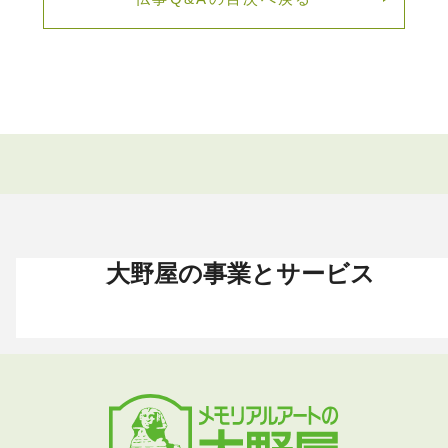
大野屋の事業とサービス
お葬式 〈HOME〉
お墓・墓地 〈HOME〉
お仏壇 〈HOME〉
手元供養 〈HOME〉
終活・相続 〈HOME〉
お葬式・葬儀
お墓・墓地
お仏壇
手元供養
終活・相続
お葬式がはじめての方へ
これからお墓をお考えの方へ
お仏壇カタログ
遺骨ペンダント
相続
大野屋の特徴・選ばれる理由
すでにお墓をお持ちの方へ
お仏壇のサービス
遺骨リング
生前・遺品整理
地域から葬儀場を探す
墓じまいをお考えの方へ
店舗・通販サイト
遺骨ブレスレット
葬儀費用
お葬式プラン・費用
大野屋が選ばれる理由
お仏壇のFAQ
ブローチ
墓じまい
お葬式・葬儀
お墓・墓地
お仏壇
手元供養
終活・相続
事前相談とサポート
お墓のFAQ
お仏壇の基本知識
ミニ骨壺
仏壇じまい
終活セミナー・イベント
お墓の相談窓口
ステージ
医療・介護
お葬式のFAQ
お客様の声
取扱店舗
お葬式の相談窓口
お墓の基本知識
お客様の声