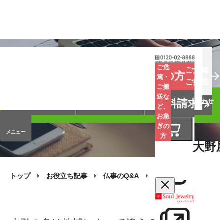
お葬式
お墓
お仏壇
ご危
ご危篤
お急ぎの方
篤・
ご搬送
ご搬
手元供養
終活・相続
会員サービス
送な
資料請求
オンラインストア
企業情報
お問い合わせ
ど、
お急
ぎの
メニュー
方
大野
トップ
お役立ち記事
仏事のQ&A
お香典の質問
水