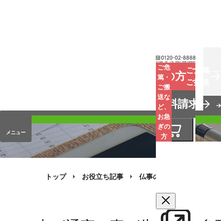
お葬式
ご危
ご危篤
お急ぎの方
篤・
ご搬送
ご搬
手元供養
送な
資料請求
オンラインストア
ど、
お急
ぎの
メニュー
方
トップ
お役立ち記事
仏事のQ&A
お香典の