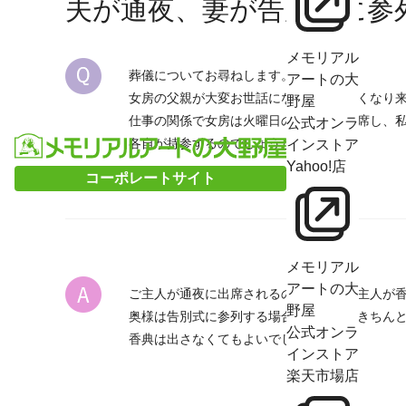
夫が通夜、妻が告別式に参
メモリアル
葬儀についてお尋ねします。
アートの大
女房の父親が大変お世話になった方がなくなり
野屋
仕事の関係で女房は火曜日の告別式に出席し、
公式オンラ
各自が持参するのでしょうか。
インストア
Yahoo!店
コーポレートサイト
メモリアル
アートの大
ご主人が通夜に出席されるのであればご主人が
野屋
奥様は告別式に参列する場合は、記帳はきちん
公式オンラ
香典は出さなくてもよいでしょう。
インストア
楽天市場店