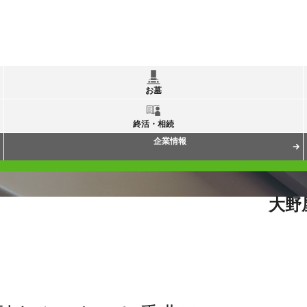
お墓
終活・相続
企業情報
大野
質問
夫が通夜、妻が告別式に参列するときのお香典は？