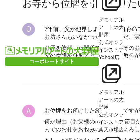
お寺から位牌を引き取りた
メモリアル
アートの大
7年前、父が他界しました。母は存命
野屋
お坊さんもいなかったので、ただ、実
公式オンラ
お経を依頼した関係で、位牌はそのお
インストア
父の位牌をひきとり、一緒に宗教色が
Yahoo!店
コーポレートサイト
メモリアル
アートの大
野屋
お位牌をお預けした経緯が不明ですが
公式オンラ
何か理由（お父様の○○回忌等の節目
インストア
までのお礼をお包みになる方がよろし
楽天市場店