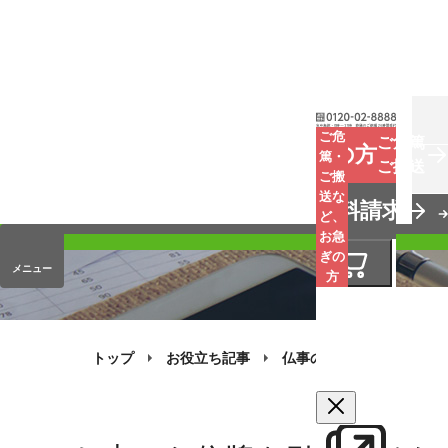
お葬式
ご危
ご危篤
お急ぎの方
篤・
ご搬送
ご搬
手元供養
送な
資料請求
オンラインストア
ど、
お急
ぎの
メニュー
方
トップ
お役立ち記事
仏事のQ&A
その他の