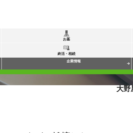
お墓
終活・相続
企業情報
大野
質問
お寺から位牌を引き取りたいのですが（離檀したい）