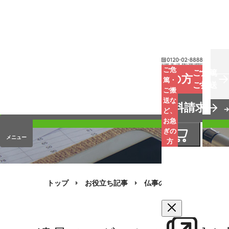
お葬式
ご危
ご危篤
お急ぎの方
篤・
ご搬送
ご搬
手元供養
送な
資料請求
オンラインストア
ど、
お急
ぎの
メニュー
方
トップ
お役立ち記事
仏事のQ&A
手元供養