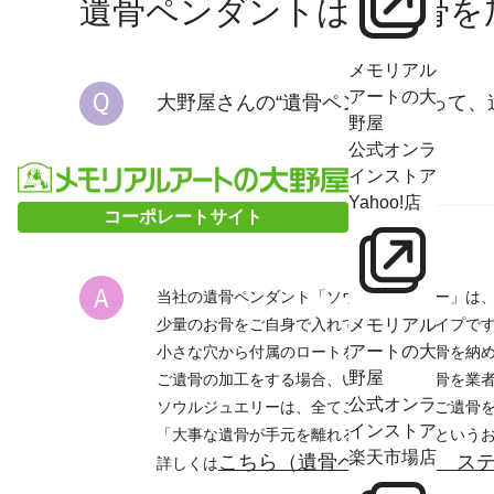
遺骨ペンダントは、遺骨を
メモリアル
アートの大
大野屋さんの“遺骨ペンダント”って
野屋
公式オンラ
インストア
Yahoo!店
コーポレートサイト
当社の遺骨ペンダント「ソウルジュエリー」は
少量のお骨をご自身で入れていただくタイプ
メモリアル
アートの大
小さな穴から付属のロートを使用してお骨を納
野屋
ご遺骨の加工をする場合、いったんご遺骨を業
公式オンラ
ソウルジュエリーは、全てご自身の手でご遺骨
インストア
「大事な遺骨が手元を離れるのは不安」という
楽天市場店
こちら（遺骨ペンダント ステ
詳しくは