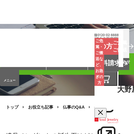
お葬式
お墓
お仏壇
ご危
ご危篤
お急ぎの方
篤・
ご搬送
ご搬
手元供養
終活・相続
会員サービス
送な
資料請求
オンラインストア
企業情報
お問い合わせ
ど、
お急
ぎの
メニュー
方
大野
トップ
お役立ち記事
仏事のQ&A
手元供養
遺骨ペ