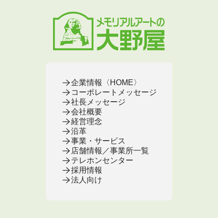
お葬式・葬儀
お墓・墓地
お仏壇
手元供養
終活・相続
事前相談とサポート
お墓のFAQ
お仏壇の基本知識
ミニ骨壺
仏壇じまい
終活セミナー・イベント
お墓の相談窓口
ステージ
医療・介護
お葬式のFAQ
お客様の声
取扱店舗
お葬式の相談窓口
お墓の基本知識
お客様の声
お客様の声
お葬式の基本知識
企業情報〈HOME〉
コーポレートメッセージ
社長メッセージ
会社概要
経営理念
沿革
事業・サービス
店舗情報／事業所一覧
テレホンセンター
採用情報
法人向け