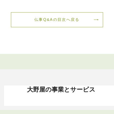
仏事Q&Aの目次へ戻る
大野屋の事業とサービス
お葬式 〈HOME〉
お墓・墓地 〈HOME〉
お仏壇 〈HOME〉
手元供養 〈HOME〉
終活・相続 〈HOME〉
お葬式・葬儀
お墓・墓地
お仏壇
手元供養
終活・相続
お葬式がはじめての方へ
これからお墓をお考えの方へ
お仏壇カタログ
遺骨ペンダント
相続
大野屋の特徴・選ばれる理由
すでにお墓をお持ちの方へ
お仏壇のサービス
遺骨リング
生前・遺品整理
地域から葬儀場を探す
墓じまいをお考えの方へ
店舗・通販サイト
遺骨ブレスレット
葬儀費用
お葬式プラン・費用
大野屋が選ばれる理由
お仏壇のFAQ
ブローチ
墓じまい