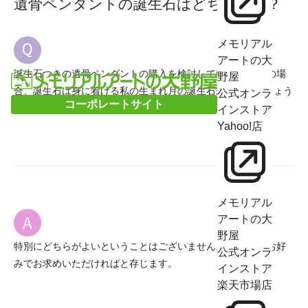
遺骨ペンダントの誕生石はどちらの月？
メモリアル
アートの大
誕生石つきの遺骨ペンダントの購入を検討しています。 その場
野屋
合、誕生石は身に着ける私の生まれ月の誕生石がよいのでしょう
公式オンラ
コーポレートサイト
か？ それとも、故人の誕生石がよいのでしょうか？
インストア
Yahoo!店
メモリアル
アートの大
野屋
特別にどちらがよいということはございません。 お客様のお好
公式オンラ
みでお求めいただければと存じます。
インストア
楽天市場店