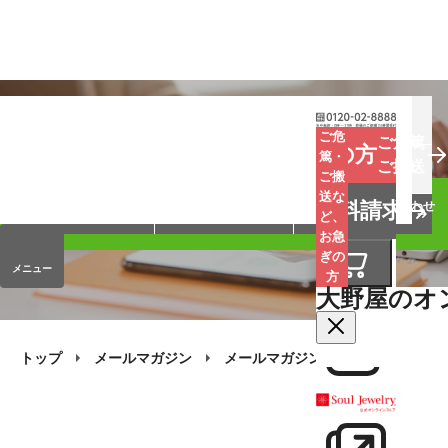
お葬式
お墓
お仏壇
ご危
ご危篤
お急ぎの方
篤・
ご搬送
ご搬
手元供養
終活・相続
会員サービス
送な
資料請求
オンラインストア
企業情報
お問い合わせ
ど、
お急
ぎの
メニュー
方
大野屋のオ
トップ
メールマガジン
メールマガジン・バックナンバー