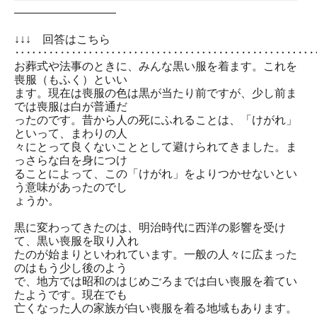
―――――――――
↓↓↓ 回答はこちら
‥‥‥‥‥‥‥‥‥‥‥‥‥‥‥‥‥‥‥‥‥‥‥‥‥‥
お葬式や法事のときに、みんな黒い服を着ます。これを
喪服（もふく）といい
ます。現在は喪服の色は黒が当たり前ですが、少し前ま
では喪服は白が普通だ
ったのです。昔から人の死にふれることは、「けがれ」
といって、まわりの人
々にとって良くないこととして避けられてきました。ま
っさらな白を身につけ
ることによって、この「けがれ」をよりつかせないとい
う意味があったのでし
ょうか。
黒に変わってきたのは、明治時代に西洋の影響を受け
て、黒い喪服を取り入れ
たのが始まりといわれています。一般の人々に広まった
のはもう少し後のよう
で、地方では昭和のはじめごろまでは白い喪服を着てい
たようです。現在でも
亡くなった人の家族が白い喪服を着る地域もあります。