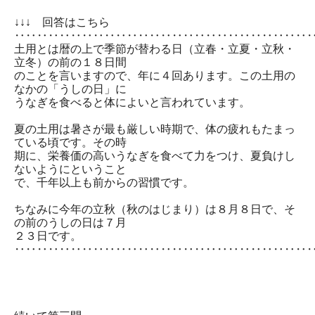
↓↓↓ 回答はこちら
‥‥‥‥‥‥‥‥‥‥‥‥‥‥‥‥‥‥‥‥‥‥‥‥‥‥
土用とは暦の上で季節が替わる日（立春・立夏・立秋・
立冬）の前の１８日間
のことを言いますので、年に４回あります。この土用の
なかの「うしの日」に
うなぎを食べると体によいと言われています。
夏の土用は暑さが最も厳しい時期で、体の疲れもたまっ
ている頃です。その時
期に、栄養価の高いうなぎを食べて力をつけ、夏負けし
ないようにということ
で、千年以上も前からの習慣です。
ちなみに今年の立秋（秋のはじまり）は８月８日で、そ
の前のうしの日は７月
２３日です。
‥‥‥‥‥‥‥‥‥‥‥‥‥‥‥‥‥‥‥‥‥‥‥‥‥‥