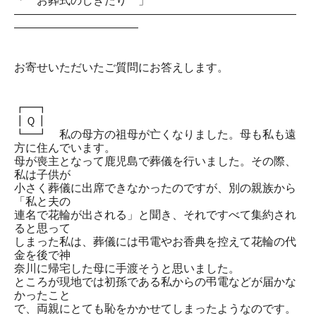
「 お葬式のしきたり 」
―――――――――――――――――――――――――
―――――――――――
お寄せいただいたご質問にお答えします。
┏━┓
┃Ｑ┃
┗━┛ 私の母方の祖母が亡くなりました。母も私も遠
方に住んでいます。
母が喪主となって鹿児島で葬儀を行いました。その際、
私は子供が
小さく葬儀に出席できなかったのですが、別の親族から
「私と夫の
連名で花輪が出される」と聞き、それですべて集約され
ると思って
しまった私は、葬儀には弔電やお香典を控えて花輪の代
金を後で神
奈川に帰宅した母に手渡そうと思いました。
ところが現地では初孫である私からの弔電などが届かな
かったこと
で、両親にとても恥をかかせてしまったようなのです。