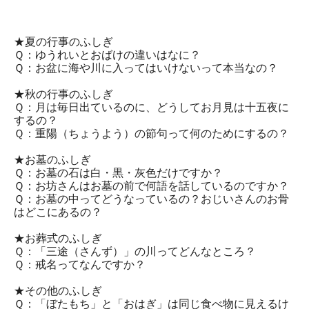
★夏の行事のふしぎ
Ｑ：ゆうれいとおばけの違いはなに？
Ｑ：お盆に海や川に入ってはいけないって本当なの？
★秋の行事のふしぎ
Ｑ：月は毎日出ているのに、どうしてお月見は十五夜に
するの？
Ｑ：重陽（ちょうよう）の節句って何のためにするの？
★お墓のふしぎ
Ｑ：お墓の石は白・黒・灰色だけですか？
Ｑ：お坊さんはお墓の前で何語を話しているのですか？
Ｑ：お墓の中ってどうなっているの？おじいさんのお骨
はどこにあるの？
★お葬式のふしぎ
Ｑ：「三途（さんず）」の川ってどんなところ？
Ｑ：戒名ってなんですか？
★その他のふしぎ
Ｑ：「ぼたもち」と「おはぎ」は同じ食べ物に見えるけ