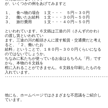
が、いくつかの例をあげてみますと
１、 食べ物の場合 １文・・・ ５円～３０円
２、 働いたお給料 １文・・・３０円～５０円
３、 旅行費用 １文・・・４０円～５０円
といわれています。６文銭は三途の川（さんずのかわ）
の渡し賃といわれてい
ます。三途の川の船頭さんに渡す船賃・交通費だと考え
ると、「２、働いたお
給料」ということで、１８０円～３００円くらいになる
のではないでしょうか。
ちなみに私たちが使っているお金はもちろん「円」です
から、本物の６文銭を
棺に入れることができません。６文銭を印刷したものを
入れています。
‥‥‥‥‥‥‥‥‥‥‥‥‥‥‥‥‥‥‥‥‥‥‥‥‥‥
他にも、ホームページではさまざまな不思議をご紹介し
ています。