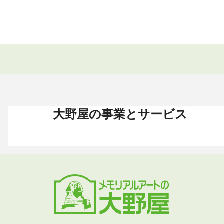
大野屋の事業とサービス
お葬式 〈HOME〉
お墓・墓地 〈HOME〉
お仏壇 〈HOME〉
手元供養 〈HOME〉
終活・相続 〈HOME〉
お葬式・葬儀
お墓・墓地
お仏壇
手元供養
終活・相続
お葬式がはじめての方へ
これからお墓をお考えの方へ
お仏壇カタログ
遺骨ペンダント
相続
大野屋の特徴・選ばれる理由
すでにお墓をお持ちの方へ
お仏壇のサービス
遺骨リング
生前・遺品整理
地域から葬儀場を探す
墓じまいをお考えの方へ
店舗・通販サイト
遺骨ブレスレット
葬儀費用
お葬式プラン・費用
大野屋が選ばれる理由
お仏壇のFAQ
ブローチ
墓じまい
お葬式・葬儀
お墓・墓地
お仏壇
手元供養
終活・相続
事前相談とサポート
お墓のFAQ
お仏壇の基本知識
ミニ骨壺
仏壇じまい
終活セミナー・イベント
お墓の相談窓口
ステージ
医療・介護
お葬式のFAQ
お客様の声
取扱店舗
お葬式の相談窓口
お墓の基本知識
お客様の声
お客様の声
お葬式の基本知識