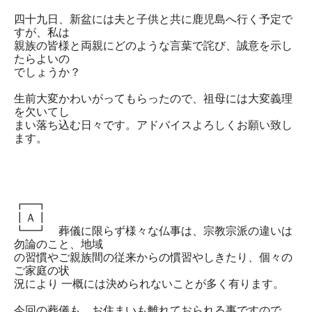
四十九日、新盆には夫と子供と共に鹿児島へ行く予定で
すが、私は
親族の皆様と両親にどのような言葉で詫び、誠意を示し
たらよいの
でしょうか？
生前大変かわいがってもらったので、祖母には大変義理
を欠いてし
まい落ち込む日々です。アドバイスよろしくお願い致し
ます。
┏━┓
┃Ａ┃
┗━┛ 葬儀に限らず様々な仏事は、宗教宗派の違いは
勿論のこと、地域
の習慣やご親族間の従来からの慣習やしきたり、個々の
ご家庭の状
況により 一概には決められないことが多く有ります。
今回の葬儀も、お住まいも離れておられる事ですので、