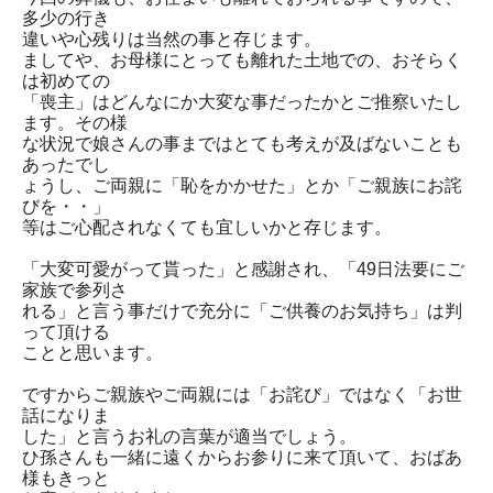
多少の行き
違いや心残りは当然の事と存じます。
ましてや、お母様にとっても離れた土地での、おそらく
は初めての
「喪主」はどんなにか大変な事だったかとご推察いたし
ます。その様
な状況で娘さんの事まではとても考えが及ばないことも
あったでし
ょうし、ご両親に「恥をかかせた」とか「ご親族にお詫
びを・・」
等はご心配されなくても宜しいかと存じます。
「大変可愛がって貰った」と感謝され、「49日法要にご
家族で参列さ
れる」と言う事だけで充分に「ご供養のお気持ち」は判
って頂ける
ことと思います。
ですからご親族やご両親には「お詫び」ではなく「お世
話になりま
した」と言うお礼の言葉が適当でしょう。
ひ孫さんも一緒に遠くからお参りに来て頂いて、おばあ
様もきっと