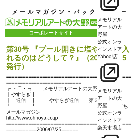
メモリアル
アートの大
コーポレートサイト
野屋
公式オンラ
第30号 『プール開きに塩やお酒を入
インストア
れるのはどうして？』（2006/07/25
Yahoo!店
発行）
=============================================
===========================
┏ ・⌒・ ┓ メモリアルアートの大野屋
メモリアル
┃やすらぎ┃
アートの大
┃ 通信 ┃ やすらぎ通信 第３０号
野屋
┗━━━━┛ 仏事お役立ち
メールマガジン
公式オンラ
http://www.ohnoya.co.jp
インストア
=============================================
楽天市場店
===========2006/07/25======