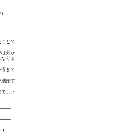
）
たことで
は分か
なりま
過ぎて
結婚す
でしょ
━━━
━━━
た！