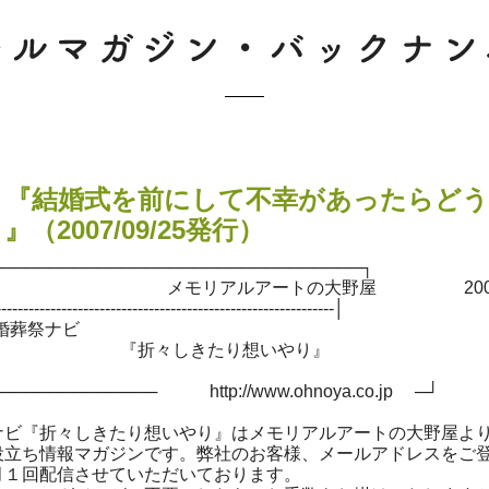
号 『結婚式を前にして不幸があったらど
』（2007/09/25発行）
───────────────────────────────┐
メモリアルアートの大野屋 2007/09
---------------------------------------------------------│
○ 冠婚葬祭ナビ
『折々しきたり想いやり』
├○ 
───────────── http://www.ohnoya.co.jp ─┘
ナビ『折々しきたり想いやり』はメモリアルアートの大野屋よ
役立ち情報マガジンです。弊社のお客様、メールアドレスをご
月１回配信させていただいております。