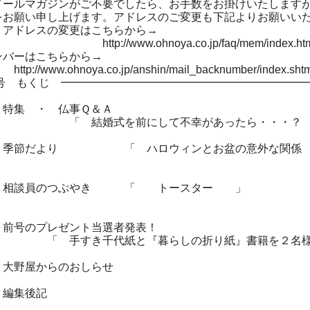
メールマガジンがご不要でしたら、お手数をお掛けいたします
をお願い申し上げます。アドレスのご変更も下記よりお願いい
・アドレスの変更はこちらから→
//www.ohnoya.co.jp/faq/mem/index.htm
ンバーはこちらから→
ww.ohnoya.co.jp/anshin/mail_backnumber/index.shtm
月号 もくじ ━━━━━━━━━━━━━━━━━━━━━━
 特集 ・ 仏事Ｑ＆Ａ
 結婚式を前にして不幸があったら・・・？ 
 季節だより 「 ハロウィンとお盆の意外な関係
┃
 相談員のつぶやき 「 トースター 」
 前号のプレゼント当選者発表！
 手すき千代紙と『暮らしの折り紙』書籍を２名様
 大野屋からのおしらせ
 編集後記