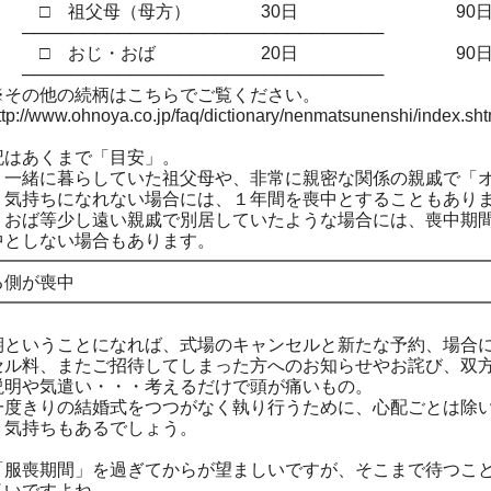
祖父母（母方） 30日 90
─────────────────────────
おじ・おば 20日 90
─────────────────────────
他の続柄はこちらでご覧ください。
w.ohnoya.co.jp/faq/dictionary/nenmatsunenshi/index.sht
記はあくまで「目安」。
、一緒に暮らしていた祖父母や、非常に親密な関係の親戚で「
う気持ちになれない場合には、１年間を喪中とすることもあり
・おば等少し遠い親戚で別居していたような場合には、喪中期
中としない場合もあります。
━━━━━━━━━━━━━━━━━━━━━━━━━━━━
側が喪中
━━━━━━━━━━━━━━━━━━━━━━━━━━━━
期ということになれば、式場のキャンセルと新たな予約、場合
セル料、またご招待してしまった方へのお知らせやお詫び、双
説明や気遣い・・・考えるだけで頭が痛いもの。
一度きりの結婚式をつつがなく執り行うために、心配ごとは除
う気持ちもあるでしょう。
「服喪期間」を過ぎてからが望ましいですが、そこまで待つこ
多いですよね。