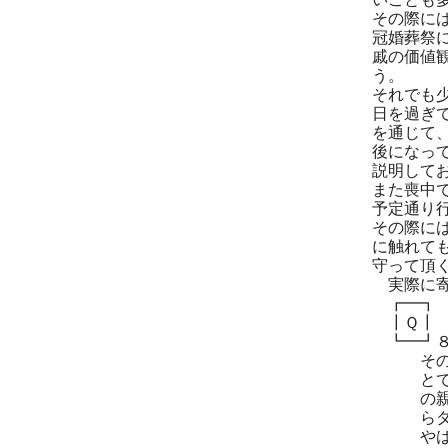
その際に
冠婚葬祭
戚の価値
う。
それでも
日を過ぎ
を通じて
後になっ
説明して
また喪中
予定通り
その際に
に触れて
守って頂
実際に寄
┏━┓
┃Ｑ┃
┗━┛８
そのとき
とで２月
の親と彼
らダメだ
やはり一