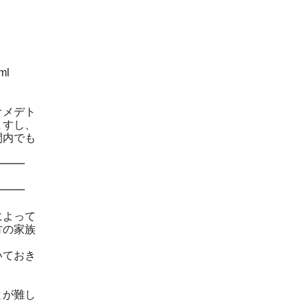
日
日
ml
オメデト
ますし、
間内でも
━━━
━━━
によって
方の家族
いておき
とが難し