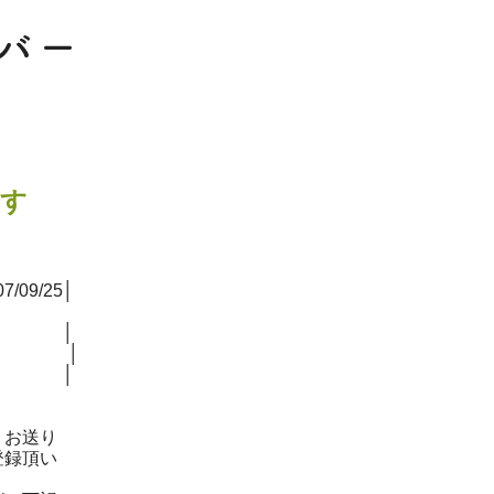
うす
/25│
 │
 │
│
りお送り
登録頂い