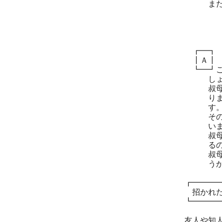
また、２
┏━┓
┃Ａ┃
┗━┛ご
しょ
叔母様か
りますが
す。この
その意味
いますか
叔母様の
るのを楽
叔母様に
うか
┏━━━
招かれた
┗━━━
友人や知