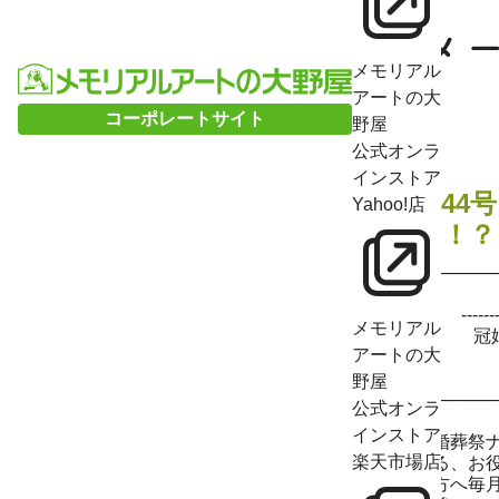
メモリアル
アートの大
コーポレートサイト
野屋
公式オンラ
インストア
第44
Yahoo!店
る！？ 
┌─────
├○ 
│ -----------
メモリアル
├
アートの大
│ 
野屋
└──────
公式オンラ
インストア
冠婚葬祭
楽天市場店
する、お
た方へ毎