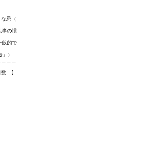
うな忌（
仏事の慣
一般的で
」）
＿＿＿
数 】
月
月
日
日