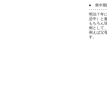
● 喪中
‥‥‥‥
明治７年
忌中）と
もちろん
例として
例えば父
す。
＿＿
忌中、服
【 故
─────
□
─────
□
─────
□
─────
□ 
─────
□ 
─────