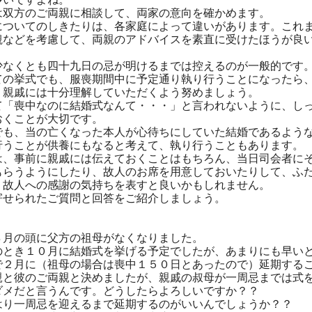
は双方のご両親に相談して、両家の意向を確かめます。
についてのしきたりは、各家庭によって違いがあります。これ
観などを考慮して、両親のアドバイスを素直に受けたほうが良
少なくとも四十九日の忌が明けるまでは控えるのが一般的です
ての挙式でも、服喪期間中に予定通り執り行うことになったら
、親戚には十分理解していただくよう努めましょう。
て「喪中なのに結婚式なんて・・・」と言われないように、し
おくことが大切です。
でも、当の亡くなった本人が心待ちにしていた結婚であるよう
行うことが供養にもなると考えて、執り行うこともあります。
は、事前に親戚には伝えておくことはもちろん、当日司会者に
もらうようにしたり、故人のお席を用意しておいたりして、ふ
く故人への感謝の気持ちを表すと良いかもしれません。
せられたご質問と回答をご紹介しましょう。
月の頭に父方の祖母がなくなりました。
１０月に結婚式を挙げる予定でしたが、あまりにも早いと
に（祖母の場合は喪中１５０日とあったので）延期するこ
のご両親と決めましたが、親戚の叔母が一周忌までは式を
と言うんです。どうしたらよろしいですか？？
周忌を迎えるまで延期するのがいいんでしょうか？？