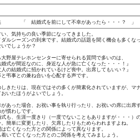
━━━━━━━━━━━━━━━━━━━━━━━━━━━━
━━━━━━━━━━━━━━━━━━━━━━━━━━━━
集 「 結婚式を前にして不幸があったら・・・？ 」
――――――――――――――――――――――――――――
すい、気持ちの良い季節になってきました。
イダルシーズンの到来です。結婚式の話題を聞く機会も多くな
ないでしょうか？
ろ大野屋テレホンセンターに寄せられる質問で多いのは、
が間近なのに、身近な人が急に亡くなった・・・！』
結婚式に招かれているけど喪中。出席してもいい？』
事と弔事との兼ね合いを心配する声です。
のしきたりは、現在ではその多くが簡素化されていますが、マ
ておいたほうがよいでしょう。
幸があった場合、お祝い事を執り行ったり、お祝いの席に出席
のが慣わしです。
婚式も、生涯一度きり（一度でないこともありますが・・・）
ー。簡単に変更したり、欠席したりもためらわれますよね。
間は亡くなった方との関係によって異なります。
ち着いて亡くなった方とのご関係を考えてみましょう。