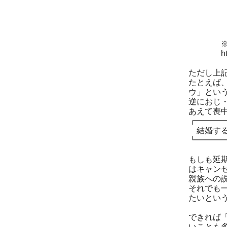
□ 
─────
□ 
─────
※その
http://ww
ただし上
たとえば
ウ」とい
逆におじ
あえて喪
┏━━━
結婚する
┗━━━
もしも延
はキャン
親族への
それでも
たいとい
できれば
いことも