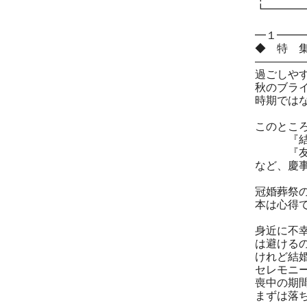
┗━━━
━１━━
◆ 特 
――――
過ごしや
秋のブラ
時期では
このとこ
『結婚式
『友人の
など、慶
冠婚葬祭
本は心得
身近に不
は避ける
けれど結
セレモニ
喪中の期
まずは落