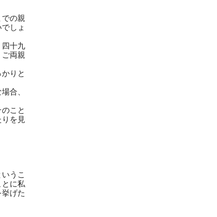
までの親
いでしょ
。四十九
、ご両親
っかりと
な場合、
そのこと
たりを見
いうこ
とに私
挙げた