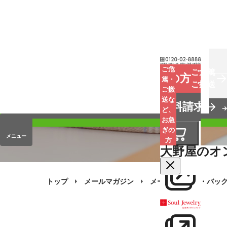
お葬式
ご危
ご危篤
お急ぎの方
篤・
ご搬送
ご搬
手元供養
送な
資料請求
オンラインストア
ど、
お急
ぎの
メニュー
方
大野屋のオ
トップ
メールマガジン
メールマガジン・バッ