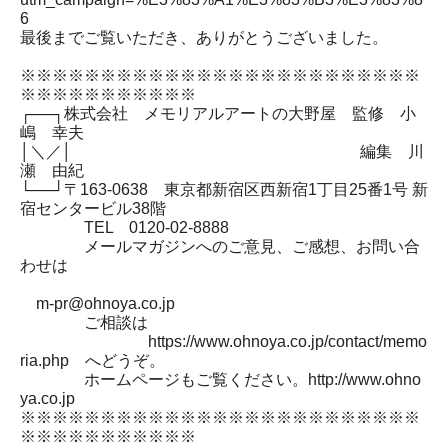
6
最後までご覧いただき、ありがとうございました。
※※※※※※※※※※※※※※※※※※※※※※※※※
※※※※※※※※※※※
┌──┐株式会社 メモリアルアートの大野屋 監修 小
嶋 幸夫
│＼／│ 編集 川
瀬 由紀
└──┘〒163-0638 東京都新宿区西新宿1丁目25番1号 新
宿センタービル38階
TEL 0120-02-8888
メールマガジンへのご意見、ご感想、お問い合
わせは
m-pr@ohnoya.co.jp
ご相談は
https://www.ohnoya.co.jp/contact/memo
ria.php へどうぞ。
ホームページもご覧ください。http://www.ohno
ya.co.jp
※※※※※※※※※※※※※※※※※※※※※※※※※
※※※※※※※※※※※