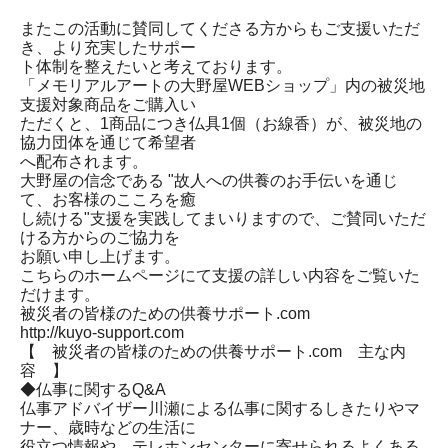
またこの活動に賛同してくださる方からもご支援いただ
き、より充実したサポー
ト体制を整えたいと考えております。
「メモリアルアートの大野屋WEBショップ」内の被災地
支援対象商品をご購入い
ただくと、1商品につき仏具1個（お線香）が、被災地の
協力団体を通じて希望者
へ配布されます。
大野屋の信念である "故人への供養のお手伝いを通じ
て、お客様のこころを癒
し続ける"支援を実践してまいりますので、ご賛同いただ
ける方からのご協力を
お願い申し上げます。
こちらのホームページにて支援の詳しい内容をご覧いた
だけます。
被災者の皆様のための供養サポート.com
http://kuyo-support.com
【 被災者の皆様のための供養サポート.com 主な内
容 】
◆仏事に関するQ&A
仏事アドバイザー川瀬による仏事に関するしきたりやマ
ナー、歳時などの生活に
役立つ情報や、テレホンセンターに寄せられるよくある