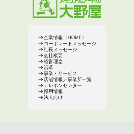
お葬式のFAQ
お客様の声
取扱店舗
お葬式の相談窓口
お墓の基本知識
お客様の声
お客様の声
お葬式の基本知識
企業情報〈HOME〉
コーポレートメッセージ
社長メッセージ
会社概要
経営理念
沿革
事業・サービス
店舗情報／事業所一覧
テレホンセンター
採用情報
法人向け