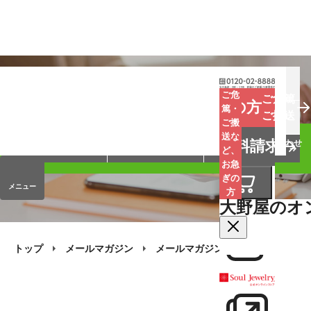
お葬式
お墓
お仏壇
ご危
ご危篤
お急ぎの方
篤・
ご搬送
ご搬
手元供養
終活・相続
会員サービス
送な
資料請求
オンラインストア
企業情報
お問い合わせ
ど、
お急
ぎの
メニュー
方
大野屋のオ
トップ
メールマガジン
メールマガジン・バックナンバー