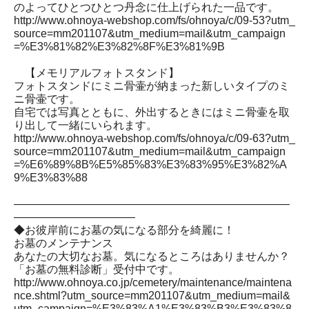
のよってひとつひとつ丹念に仕上げられた一品です。
http://www.ohnoya-webshop.com/fs/ohnoya/c/09-53?utm_
source=mm201107&utm_medium=mail&utm_campaign
=%E3%81%82%E3%82%8F%E3%81%9B
【メモリアルフォトスタンド】
フォトスタンドにミニ骨壷が納まった新しいタイプのミ
ニ骨壷です。
自宅では写真とともに、外出するときにはミニ骨壷を取
り出して一緒にいられます。
http://www.ohnoya-webshop.com/fs/ohnoya/c/09-63?utm_
source=mm201107&utm_medium=mail&utm_campaign
=%E6%89%8B%E5%85%83%E3%83%95%E3%82%A
9%E3%83%88
―――――――――――――――――――――――――
―――――――――――
◆お彼岸前にお墓の気になる部分を綺麗に！
お墓のメンテナンス
あなたの大切なお墓。気になるところはありませんか？
「お墓の無料診断」受付中です。
http://www.ohnoya.co.jp/cemetery/maintenance/maintena
nce.shtml?utm_source=mm201107&utm_medium=mail&
utm_campaign=%E3%83%A1%E3%83%B3%E3%83%8