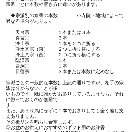
宗派ごとに本数や置き方に違いがあります。
◆宗派別の線香の本数 ※寺院・地域によって
異なる場合があります
--------------------------------------------------------------------
天台宗 １本または３本
真言宗 ３本
浄土宗 １本を２つに折る
浄土真宗（東） ２つに折り横にする
浄土真宗（西） ２つに折り横にする
臨済宗 １本
曹洞宗 １本
日蓮宗 ３本または本数に定めなし
宗派ごとの一般的な本数は上記の通りですが、相手の宗
派は分からないことが多
いものです。既に誰かがお参りしているようなら、それ
に倣っておくのが無難で
す。
また、あまり気にせずに１本でお参りしても全く差し支
えありません。
その後リンを鳴らし合掌します。
◎お盆のお供えにおすすめのギフト用のお線香