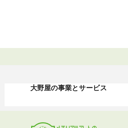
大野屋の事業とサービス
お葬式 〈HOME〉
お墓・墓地 〈HOME〉
お仏壇 〈HOME〉
手元供養 〈HOME〉
終活・相続 〈HOME〉
お葬式・葬儀
お墓・墓地
お仏壇
手元供養
終活・相続
お葬式がはじめての方へ
これからお墓をお考えの方へ
お仏壇カタログ
遺骨ペンダント
相続
大野屋の特徴・選ばれる理由
すでにお墓をお持ちの方へ
お仏壇のサービス
遺骨リング
生前・遺品整理
地域から葬儀場を探す
墓じまいをお考えの方へ
店舗・通販サイト
遺骨ブレスレット
葬儀費用
お葬式プラン・費用
大野屋が選ばれる理由
お仏壇のFAQ
ブローチ
墓じまい
お葬式・葬儀
お墓・墓地
お仏壇
手元供養
終活・相続
事前相談とサポート
お墓のFAQ
お仏壇の基本知識
ミニ骨壺
仏壇じまい
終活セミナー・イベント
お墓の相談窓口
ステージ
医療・介護