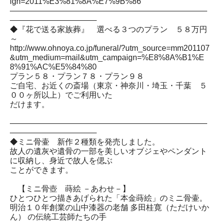
ign=2011%E3%81%8A%E7%9B%86
―――――――――――――――――――――――――
―――――――――――
◆『花で送る家族葬』 選べる３つのプラン ５８万円
～
http://www.ohnoya.co.jp/funeral/?utm_source=mm201107
&utm_medium=mail&utm_campaign=%E8%8A%B1%E
8%91%AC%E5%84%80
プラン５８・プラン７８・プラン９８
ご自宅、お近くの斎場（東京・神奈川・埼玉・千葉 ５
００ヶ所以上）でご利用いた
だけます。
―――――――――――――――――――――――――
―――――――――――
◆ミニ骨壷 新作２種類を発売しました。
故人の遺灰や遺骨の一部を美しいオブジェやペンダント
に収納し、身近で故人を偲ぶ
ことができます。
【ミニ骨壺 蒔絵 －あわせ－】
ひとつひとつ描きあげられた「本金蒔絵」のミニ骨壷。
明治１０年創業の山中漆器の老舗 多田桂寛（ただけいか
ん） の伝統工芸師たちの手