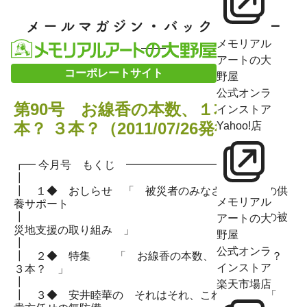
メモリアル
アートの大
コーポレートサイト
野屋
公式オンラ
第90号 お線香の本数、１本？ ２
インストア
本？ ３本？（2011/07/26発行）
Yahoo!店
┏━ 今月号 もくじ ━━━━━━━━━
┃
┃ １◆ おしらせ 「 被災者のみなさまのための供
メモリアル
養サポート
┃ 大野屋の被
アートの大
災地支援の取り組み 」
野屋
┃
公式オンラ
┃ ２◆ 特集 「 お線香の本数、１本？ ２本？
インストア
３本？ 」
┃
楽天市場店
┃ ３◆ 安井睦華の それはそれ、これはこれ！「