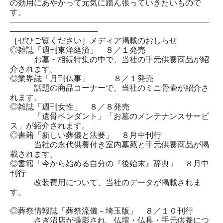
の効用にあやかって元気に踏ん張っていきたいもので
す。
―――――――――――――――――――――――――
―――――――――――
［ぜひご覧ください］メディア掲載のおしらせ
◎雑誌「週刊東洋経済」 ８／１発売
お墓・相続特集の中で、当社の手元供養商品が紹
介されます。
◎業界誌「月刊仏事」 ８／１発売
話題の商品コーナーで、当社のミニ骨壷が紹介さ
れます。
◎雑誌「週刊女性」 ８／８発売
「遺骨ペンダント」「お墓のメンテナンスサービ
ス」が紹介されます。
◎書籍「新しい葬儀と法要」 ８月中刊行
当社の永代供養付き室内墓苑と手元供養商品が掲
載されます。
◎書籍「今から始める自分の『後始末』辞典」 ８月中
刊行
改装費用について、当社のデータが掲載されま
す。
◎葬祭情報誌「葬祭流儀－埼玉版」 ８／１０刊行
さぎ沼店が撮影され、仏壇・仏具・手元供養につ