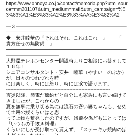
https://www.ohnoya.co.jp/contact/memoria.php?utm_sour
ce=mm201107&utm_medium=mail&utm_campaign=%E
3%83%A1%E3%83%A2%E3%83%AA%E3%82%A2
━３━━━━━━━━━━━━━━━━━━━━━━━
━━━━━━━━━━━
◆ 安井睦華の『それはそれ、これはこれ！』 「
貴方任せの無防備 」
―――――――――――――――――――――――――
―――――――――――
大野屋テレホンセンター開設時よりご相談にお答えして
１６年！
シニアコンサルタント・安井 睦華（やすい のぶか）
が、日々のつれづれを時
には楽しく、時には怒り、時には涙で語ります。
---------------------------------------------------------------------
震災以降、節電だ節約だと自分にも家族にも言い続けて
きましたが、これからの
夏を無事に乗り切る為には流石の吝い婆ちゃんも、せめ
て土用の鰻くらいはと思
って上物を奮発したのですが、婿殿や孫どもにとっては
『いつもの手抜き料理』
くらいにしか受け取って貰えず、『ステーキか焼肉のほ