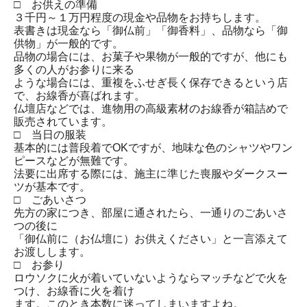
□ お供えの準備
３千円～１万円程度の現金や品物をお持ちします。
表書きは現金なら「御仏前」「御香料」、品物なら「御
供物」が一般的です。
品物の場合には、お菓子や果物が一般的ですが、他にも
多くの人がお参りに来る
ような場合には、重複をふせぎ長く保存できるという店
で、お線香が喜ばれます。
仏壇店などでは、進物用の高級素材のお線香が箱詰めで
販売されています。
□ 当日の服装
基本的には普段着でOKですが、地味な色のシャツやワン
ピースなどが無難です。
法要に出席する際には、施主に準じた喪服やダークスー
ツが基本です。
□ ごあいさつ
先方の家につき、部屋に通されたら、一通りのごあいさ
つの後に
「御仏前に（お仏壇に）お供えください」と一言添えて
お渡しします。
□ お参り
ロウソクに火が着いていないようならマッチなどで火を
つけ、お線香に火を着け
ます。このとき本数に迷ってしまいますよね。