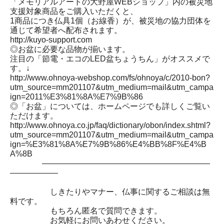
「メモリアルアートの大野屋WEBショップ」内の被災地
支援対象商品をご購入いただくと、
1商品につき仏具1個（お線香）が、被災地の協力団体を
通じて希望者へ配布されます。
http://kuyo-support.com
◎お盆に必要な品物が揃います。
注目の「節電・エコのLED盆ちょうちん」がオススメで
す。↓
http://www.ohnoya-webshop.com/fs/ohnoya/c/2010-bon?
utm_source=mm201107&utm_medium=mail&utm_campa
ign=2011%E3%81%8A%E7%9B%86
◎「お盆」については、ホームページでも詳しくご覧い
ただけます。
http://www.ohnoya.co.jp/faq/dictionary/obon/index.shtml?
utm_source=mm201107&utm_medium=mail&utm_campa
ign=%E3%81%8A%E7%9B%86%E4%BB%8F%E4%B
A%8B
―――――――――――――――――――――
――――――
しきたりやマナー、仏事に関するご相談は無
料です。
もちろん匿名で質問できます。
お気軽にお問いあわせください。