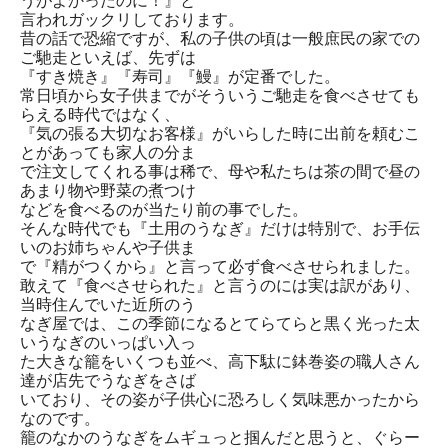
うがよかったのに！』と
言われガックリしております。
昔の話で恐縮ですが、私の子供の頃は一般庶民の家での
ご馳走といえば、先ずは
『すき焼き』『寿司』『鰻』が定番でした。
常日頃から女子供までがそういうご馳走を食べさせても
らえる時代ではなく、
『気の張る大切なお客様』がいらした時に出前を頼むこ
とがあっても家人の分ま
で注文してくれる事は稀で、母や私たちは茶の間で昼の
あまり物や野菜の煮つけ
などを食べるのが当たり前の事でした。
そんな時代でも『土用のうなぎ』だけは特別で、お手伝
いのお姉ちゃんや子供ま
で『精がつくから』と言って必ず食べさせられました。
敢えて『食べさせられた』と言うのには実は訳があり、
当時住んでいた近所のう
なぎ屋では、この季節になるとてらてらと黒く光った太
いうなぎのいっぱい入っ
た大きな籠をいくつも並べ、高下駄に鉢巻姿の職人さん
達が店先でうなぎをさば
いており、その姿が子供心に恐ろしく気味悪かったから
なのです。
籠のなかのうなぎをムギュっと掴んだと思うと、ぐらー