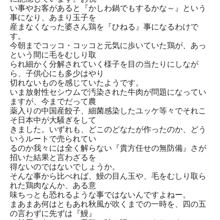
い事やお客があると『かしわ鍋でもするかな～』という
事になり、あまり玉子を
産まなくなった婆さん鶏を『ひねる』事になるわけで
す。
今朝までコッコ・コッコと元気に歩いていた鶏が、あっ
という間に毛をむしり取
られ細かく分解されていく様子を目の当たりにしなが
ら、子供心にも多少はやり
切れないものを感じていたようです。
いま放射性セシウムで汚染された牛肉が問題になってい
ますが、今までだって農
薬入りの中国産餃子、細菌感染したユッケ等々でそれこ
そ日本中が大騒ぎをして
きました。いずれも、どこのどなたが作ったのか、どう
いうルートで売られてい
るのか我々には全く解らない『貴方任せの無防備』さが
招いた結果と言わざるを
得ないのではないでしょうか。
そんな事から比べれば、鰻の目ん玉や、毛をむしり取ら
れた鶏肉なんか、ある意
味ちっとも恐れるような事ではないんですよねー。
まあまあ何はともあれ秋風が吹くまでの一時を、四の五
の言わずに先ずは『鰻』