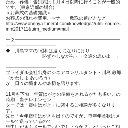
ため、葬儀・告別式は１月４日以降に行うことが一般的
です。(東京近郊の場合)
＜お葬式の基礎知識＞
お葬式の流れや費用、マナー、数珠の選び方など
http://www.ohnoya-funeral.com/knowledge/?utm_source=
mm201711&utm_medium=mail
━２━━━━━━━━━━━━━━━━━━━━━━━
━━━━━━━━━━━
◆ 川島ママの"昭和は遠くになりにけり"
「 恥ずかしながら・・文通の思い出 」
―――――――――――――――――――――――――
―――――――――――
ブライダル会社出身のシニアコンサルタント・川島 敦郎
（かわしま あつろう）
が、日々の憤まんや哀切を語ります。
------------------------------------------------------------------------
11月も下旬、年賀はがきの準備をされるかたも多いこの
時期、当テレホンセン
ターでは「喪中はがき」に関するご相談が多くなりま
す。
先日「今年喪中はがきを出すのですが、毎年年賀状はメ
ールで送っているので
喪中はがきもメールでいいでしょうか？」といったご相