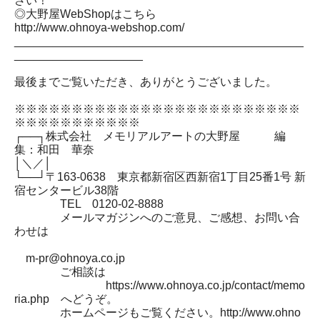
さい！
◎大野屋WebShopはこちら
http://www.ohnoya-webshop.com/
_____________________________________________
____________________
最後までご覧いただき、ありがとうございました。
※※※※※※※※※※※※※※※※※※※※※※※※※
※※※※※※※※※※※
┌──┐株式会社 メモリアルアートの大野屋 編
集：和田 華奈
│＼／│
└──┘〒163-0638 東京都新宿区西新宿1丁目25番1号 新
宿センタービル38階
TEL 0120-02-8888
メールマガジンへのご意見、ご感想、お問い合
わせは
m-pr@ohnoya.co.jp
ご相談は
https://www.ohnoya.co.jp/contact/memo
ria.php へどうぞ。
ホームページもご覧ください。http://www.ohno