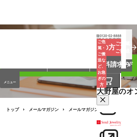
お葬式
お墓
お仏壇
ご危
ご危篤
お急ぎの方
篤・
ご搬送
ご搬
手元供養
終活・相続
会員サービス
送な
資料請求
オンラインストア
企業情報
お問い合わせ
ど、
お急
ぎの
メニュー
方
大野屋のオ
トップ
メールマガジン
メールマガジン・バックナンバー