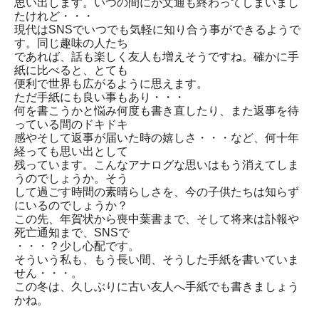
思い出します。いつの間にか文通も終わってしまいまし
たけれど・・・
現代はSNSでいつでも気軽に知り合う事ができるようで
す。同じ趣味の人たち
であれば、話も楽しく友人も増えそうですね。確かに手
紙に比べると、とても
便利で世界も広がるように思えます。
ただ手紙にも良い事もあり・・・
何を書こうかと悩み何度も書き直したり、また返事を待
っている間のドキドキ
感やそして返事が届いた時の嬉しさ・・・など、何十年
経っても思い出として
残っています。こんなアナログな思いはもう消えてしま
うのでしょうか。そう
して過ごす時間の素晴らしさを、今の子供たちは知らず
にいるのでしょうか？
この先、年賀状から喪中葉書まで、そして将来は訃報や
死亡通知まで、SNSで
・・・？少し心配です。
そういう私も、もう長い間、そうした手紙を書いていま
せん・・・。
この冬は、久しぶりに古い友人へ手紙でも書きましょう
かね。