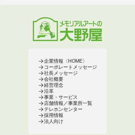
地域から葬儀場を探す
墓じまいをお考えの方へ
店舗・通販サイト
遺骨ブレスレット
葬儀費用
お葬式プラン・費用
大野屋が選ばれる理由
お仏壇のFAQ
ブローチ
墓じまい
お葬式・葬儀
お墓・墓地
お仏壇
手元供養
終活・相続
事前相談とサポート
お墓のFAQ
お仏壇の基本知識
ミニ骨壺
仏壇じまい
終活セミナー・イベント
お墓の相談窓口
ステージ
医療・介護
お葬式のFAQ
お客様の声
取扱店舗
お葬式の相談窓口
お墓の基本知識
お客様の声
お客様の声
お葬式の基本知識
企業情報〈HOME〉
コーポレートメッセージ
社長メッセージ
会社概要
経営理念
沿革
事業・サービス
店舗情報／事業所一覧
テレホンセンター
採用情報
法人向け