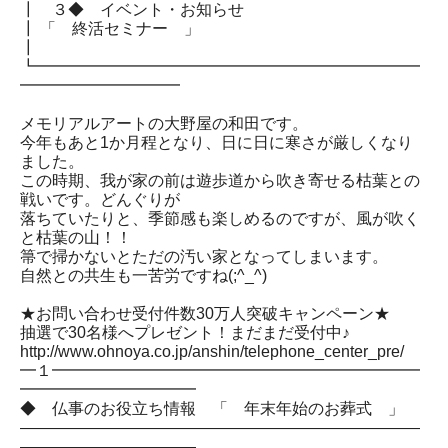
┃ ３◆ イベント・お知らせ
┃ 「 終活セミナー 」
┃
┗━━━━━━━━━━━━━━━━━━━━━━━━
━━━━━━━━━━
メモリアルアートの大野屋の和田です。
今年もあと1か月程となり、日に日に寒さが厳しくなり
ました。
この時期、我が家の前は遊歩道から吹き寄せる枯葉との
戦いです。どんぐりが
落ちていたりと、季節感も楽しめるのですが、風が吹く
と枯葉の山！！
箒で掃かないとただの汚い家となってしまいます。
自然との共生も一苦労ですね(;^_^)
★お問い合わせ受付件数30万人突破キャンペーン★
抽選で30名様へプレゼント！まだまだ受付中♪
http://www.ohnoya.co.jp/anshin/telephone_center_pre/
━１━━━━━━━━━━━━━━━━━━━━━━━
━━━━━━━━━━━
◆ 仏事のお役立ち情報 「 年末年始のお葬式 」
―――――――――――――――――――――――――
―――――――――――