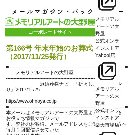
メモリアル
アートの大
コーポレートサイト
野屋
公式オンラ
第166号 年末年始のお葬式
インストア
（2017/11/25発行）
Yahoo!店
■───────────────────────────────────■
メモリアルアートの大野屋
--------------------------------------------------------------------------
冠婚葬祭ナビ 『折々しきたり想いや
メモリアル
り』2017/11/25
アートの大
http://www.ohnoya.co.jp
野屋
■───────────────────────────────────■
公式オンラ
本メールはメモリアルアートの大野屋よりお送りする、
インストア
お役立ち情報マガジンで
す。弊社のお客様、メールアドレスをご登録頂いた方へ
楽天市場店
毎月１回配信させていた