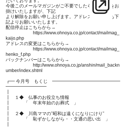
だいております。
今後このメールマガジンがご不要でしたら、お手数をお
掛けいたしますが、下記
より解除をお願い申し上げます。アドレスのご変更も下
記よりお願いいたします。
配信停止はこちらから→
https://www.ohnoya.co.jp/contact/mailmag_
kaijo.php
アドレスの変更はこちらから→
https://www.ohnoya.co.jp/contact/mailmag_
henko_f.php
バックナンバーはこちらから→
http://www.ohnoya.co.jp/anshin/mail_backn
umber/index.shtml
┏━ 今月号 もくじ ━━━━━━━━━━━━━━━
━━━━━━━━━
┃
┃ １◆ 仏事のお役立ち情報
┃ 「 年末年始のお葬式 」
┃
┃ ２◆ 川島ママの"昭和は遠くになりにけり"
┃ 「 恥ずかしながら・・文通の思い出 」
┃