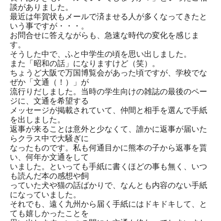
談がありました。
最近は年賀状もメールで済ませる人が多くなってきたと
いう事ですが・・・。
お問合せに答えながらも、急速な時代の変化を感じま
す。
そうした中で、ふと中学生の頃を思い出しました。
また「昭和の話」になりますけど（笑）。
ちょうど大阪で万国博覧会があった頃ですが、学校でな
ぜか「文通（！）」が
流行りだしました。当時の学生向けの雑誌の最後のペー
ジに、文通を希望する
メッセージが掲載されていて、仲間と相手を選んで手紙
を出しました。
返事が来ることは意外と少なくて、誰かに返事が届いた
らクラス中で大騒ぎに
なったものです。私も何通目かに熊本の子から返事を貰
い、何年か文通をして
いました。といっても手紙に書くほどの事も無く、いつ
も読んだ本の感想や飼
っていた犬や猫の話ばかりで、なんとも内容のない手紙
になっていました。
それでも、遠く九州から届く手紙にはドキドキして、と
ても嬉しかったことを