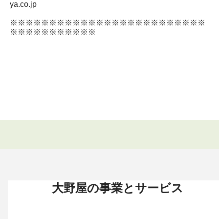
ya.co.jp
※※※※※※※※※※※※※※※※※※※※※※※※※
※※※※※※※※※※※
大野屋の事業とサービス
お葬式 〈HOME〉
お墓・墓地 〈HOME〉
お仏壇 〈HOME〉
手元供養 〈HOME〉
終活・相続 〈HOME〉
お葬式・葬儀
お墓・墓地
お仏壇
手元供養
終活・相続
お葬式がはじめての方へ
これからお墓をお考えの方へ
お仏壇カタログ
遺骨ペンダント
相続
大野屋の特徴・選ばれる理由
すでにお墓をお持ちの方へ
お仏壇のサービス
遺骨リング
生前・遺品整理