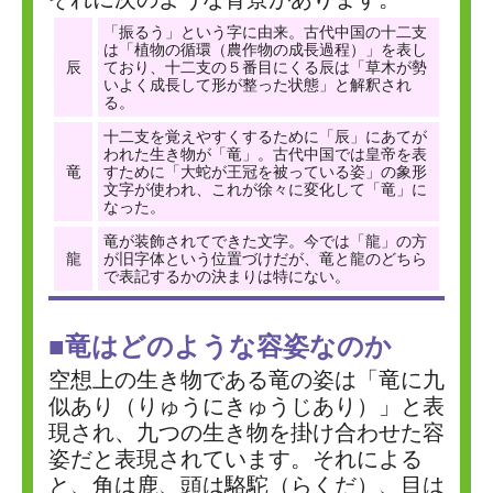
「振るう」という字に由来。古代中国の十二支
は「植物の循環（農作物の成長過程）」を表し
辰
ており、十二支の５番目にくる辰は「草木が勢
いよく成長して形が整った状態」と解釈され
る。
十二支を覚えやすくするために「辰」にあてが
われた生き物が「竜」。古代中国では皇帝を表
竜
すために「大蛇が王冠を被っている姿」の象形
文字が使われ、これが徐々に変化して「竜」に
なった。
竜が装飾されてできた文字。今では「龍」の方
龍
が旧字体という位置づけだが、竜と龍のどちら
で表記するかの決まりは特にない。
■竜はどのような容姿なのか
空想上の生き物である竜の姿は「竜に九
似あり（りゅうにきゅうじあり）」と表
現され、九つの生き物を掛け合わせた容
姿だと表現されています。それによる
と、角は鹿、頭は駱駝（らくだ）、目は