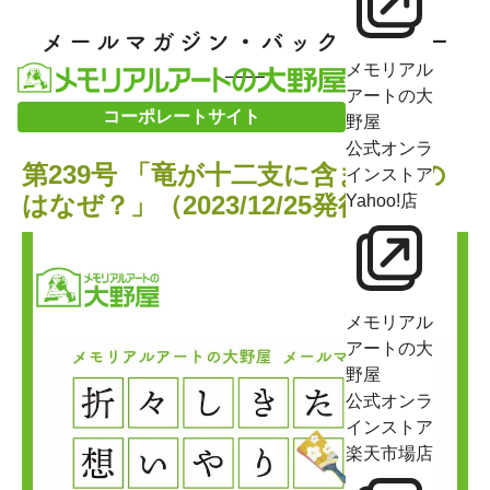
メモリアル
アートの大
コーポレートサイト
野屋
公式オンラ
第239号 「竜が十二支に含まれるの
インストア
はなぜ？」（2023/12/25発行）
Yahoo!店
メモリアル
アートの大
野屋
公式オンラ
インストア
楽天市場店