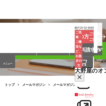
お葬式
お墓
お仏壇
ご危
ご危篤
お急ぎの方
篤・
ご搬送
ご搬
手元供養
終活・相続
会員サービス
送な
資料請求
オンラインストア
企業情報
お問い合わせ
ど、
お急
ぎの
メニュー
方
大野屋のオ
トップ
メールマガジン
メールマガジン・バックナンバー