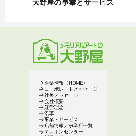
大野屋の事業とサービス
お葬式 〈HOME〉
お墓・墓地 〈HOME〉
お仏壇 〈HOME〉
手元供養 〈HOME〉
終活・相続 〈HOME〉
お葬式・葬儀
お墓・墓地
お仏壇
手元供養
終活・相続
お葬式がはじめての方へ
これからお墓をお考えの方へ
お仏壇カタログ
遺骨ペンダント
相続
大野屋の特徴・選ばれる理由
すでにお墓をお持ちの方へ
お仏壇のサービス
遺骨リング
生前・遺品整理
地域から葬儀場を探す
墓じまいをお考えの方へ
店舗・通販サイト
遺骨ブレスレット
葬儀費用
お葬式プラン・費用
大野屋が選ばれる理由
お仏壇のFAQ
ブローチ
墓じまい
お葬式・葬儀
お墓・墓地
お仏壇
手元供養
終活・相続
事前相談とサポート
お墓のFAQ
お仏壇の基本知識
ミニ骨壺
仏壇じまい
終活セミナー・イベント
お墓の相談窓口
ステージ
医療・介護
お葬式のFAQ
お客様の声
取扱店舗
お葬式の相談窓口
お墓の基本知識
お客様の声
お客様の声
お葬式の基本知識
企業情報〈HOME〉
コーポレートメッセージ
社長メッセージ
会社概要
経営理念
沿革
事業・サービス
店舗情報／事業所一覧
テレホンセンター