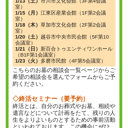
1/13（土）
市川市文化会館（3F第4会議
室）
1/15（月）
江東区産業会館（1F第2会議
室）
1/18（木）
草加市文化会館（2F第2会議
室）
1/20（土）
越谷市中央市民会館（5F第10
会議室）
1/21（日）
新百合トゥエンティワンホール
（B1F第1会議室）
1/23（火）
多磨市民館（4F第5会議室）
こちらのお墓の相談会一覧ページからご
希望の相談会を選んでフォームからご予
約ください。
◇終活セミナー（要予約）
終活とは、自分のお葬式やお墓、相続や
遺言などについて計画をたて、残りの人
生をよりよいものとするための事前活動
といわれております。この機会にぜひ、