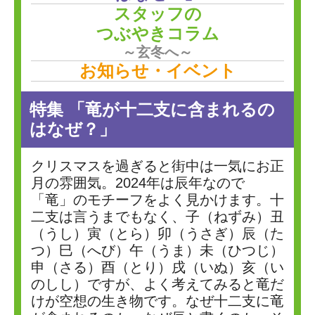
スタッフの
つぶやきコラム
～玄冬へ～
お知らせ・イベント
特集 「竜が十二支に含まれるの
はなぜ？」
クリスマスを過ぎると街中は一気にお正
月の雰囲気。2024年は辰年なので
「竜」のモチーフをよく見かけます。十
二支は言うまでもなく、子（ねずみ）丑
（うし）寅（とら）卯（うさぎ）辰（た
つ）巳（へび）午（うま）未（ひつじ）
申（さる）酉（とり）戌（いぬ）亥（い
のしし）ですが、よく考えてみると竜だ
けが空想の生き物です。なぜ十二支に竜