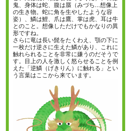
鬼、身体は蛇、腹は蜃（みづち...想像上
の生き物。蛇に角を生やしたような容
姿）、鱗は鯉、爪は鷹、掌は虎、耳は牛
とのこと。想像しただけでもかなりの異
形ですね。
さらに竜は長い髭をたくわえ、顎の下に
一枚だけ逆さに生えた鱗があり、これに
触れられることを非常に嫌うのだそうで
す。目上の人を激しく怒らせることを例
えた「逆鱗（げきりん）に触れる」とい
う言葉はここから来ています。