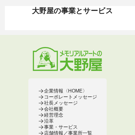
大野屋の事業とサービス
お葬式 〈HOME〉
お墓・墓地 〈HOME〉
お仏壇 〈HOME〉
手元供養 〈HOME〉
終活・相続 〈HOME〉
お葬式・葬儀
お墓・墓地
お仏壇
手元供養
終活・相続
お葬式がはじめての方へ
これからお墓をお考えの方へ
お仏壇カタログ
遺骨ペンダント
相続
大野屋の特徴・選ばれる理由
すでにお墓をお持ちの方へ
お仏壇のサービス
遺骨リング
生前・遺品整理
地域から葬儀場を探す
墓じまいをお考えの方へ
店舗・通販サイト
遺骨ブレスレット
葬儀費用
お葬式プラン・費用
大野屋が選ばれる理由
お仏壇のFAQ
ブローチ
墓じまい
お葬式・葬儀
お墓・墓地
お仏壇
手元供養
終活・相続
事前相談とサポート
お墓のFAQ
お仏壇の基本知識
ミニ骨壺
仏壇じまい
終活セミナー・イベント
お墓の相談窓口
ステージ
医療・介護
お葬式のFAQ
お客様の声
取扱店舗
お葬式の相談窓口
お墓の基本知識
お客様の声
お客様の声
お葬式の基本知識
企業情報〈HOME〉
コーポレートメッセージ
社長メッセージ
会社概要
経営理念
沿革
事業・サービス
店舗情報／事業所一覧