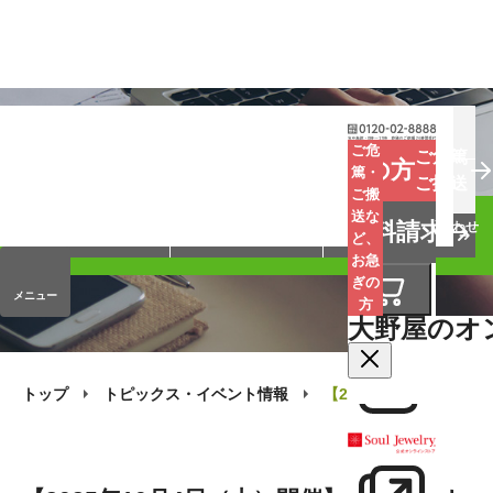
お葬式
お墓
お仏壇
ご危
ご危篤
お急ぎの方
篤・
ご搬送
ご搬
手元供養
終活・相続
会員サービス
送な
資料請求
オンラインストア
企業情報
お問い合わせ
ど、
お急
ぎの
メニュー
方
大野屋のオ
トップ
トピックス・イベント情報
【2025年10月4日（