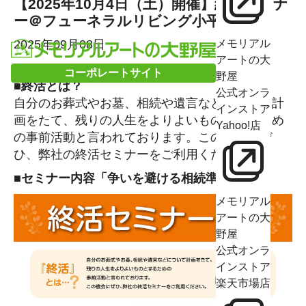
【2025年10月4日（土）開催】終活セミナ
ー＠フューネラルリビング小平
2025年09月08日
メモリアル
アートの大
コーポレートサイト
野屋
■終活とは？
公式オンラ
自分のお葬式やお墓、相続や遺言などについて計
インストア
画をたて、残りの人生をよりよいものとするため
Yahoo!店
の事前活動と言われております。この機会にぜ
ひ、弊社の終活セミナーをご利用ください。
■セミナー内容「争いを避ける相続準備」
メモリアル
アートの大
野屋
公式オンラ
インストア
楽天市場店