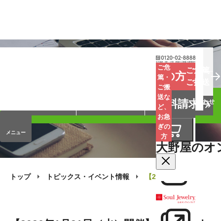
お葬式
お墓
お仏壇
ご危
ご危篤
お急ぎの方
篤・
ご搬送
ご搬
手元供養
終活・相続
会員サービス
送な
資料請求
オンラインストア
企業情報
お問い合わせ
ど、
お急
ぎの
メニュー
方
大野屋のオ
トップ
トピックス・イベント情報
【2026年1月21日