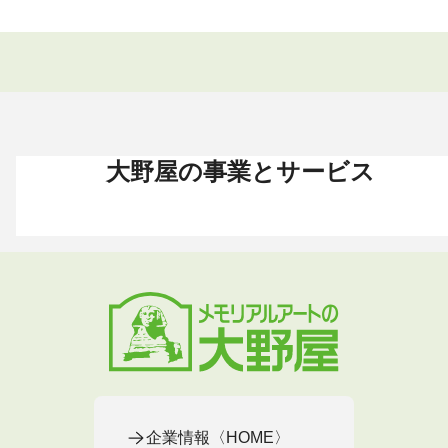
大野屋の事業とサービス
お葬式 〈HOME〉
お墓・墓地 〈HOME〉
お仏壇 〈HOME〉
手元供養 〈HOME〉
終活・相続 〈HOME〉
お葬式・葬儀
お墓・墓地
お仏壇
手元供養
終活・相続
お葬式がはじめての方へ
これからお墓をお考えの方へ
お仏壇カタログ
遺骨ペンダント
相続
大野屋の特徴・選ばれる理由
すでにお墓をお持ちの方へ
お仏壇のサービス
遺骨リング
生前・遺品整理
地域から葬儀場を探す
墓じまいをお考えの方へ
店舗・通販サイト
遺骨ブレスレット
葬儀費用
お葬式プラン・費用
大野屋が選ばれる理由
お仏壇のFAQ
ブローチ
墓じまい
お葬式・葬儀
お墓・墓地
お仏壇
手元供養
終活・相続
事前相談とサポート
お墓のFAQ
お仏壇の基本知識
ミニ骨壺
仏壇じまい
終活セミナー・イベント
お墓の相談窓口
ステージ
医療・介護
お葬式のFAQ
お客様の声
取扱店舗
お葬式の相談窓口
お墓の基本知識
お客様の声
お客様の声
お葬式の基本知識
企業情報〈HOME〉