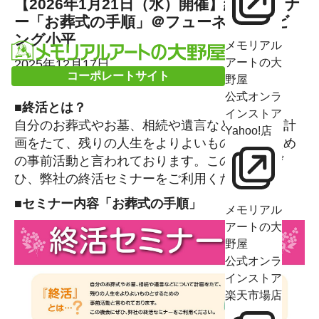
【2026年1月21日（水）開催】終活セミナ
ー「お葬式の手順」＠フューネラルリビ
ング小平
メモリアル
アートの大
2025年12月17日
コーポレートサイト
野屋
公式オンラ
■終活とは？
インストア
自分のお葬式やお墓、相続や遺言などについて計
Yahoo!店
画をたて、残りの人生をよりよいものとするため
の事前活動と言われております。この機会にぜ
ひ、弊社の終活セミナーをご利用ください。
■セミナー内容「お葬式の手順」
メモリアル
アートの大
野屋
公式オンラ
インストア
楽天市場店